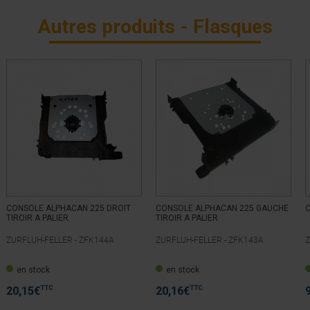
Autres produits - Flasques
CONSOLE ALPHACAN 225 DROIT
CONSOLE ALPHACAN 225 GAUCHE
TIROIR A PALIER
TIROIR A PALIER
ZURFLUH-FELLER -
ZFK144A
ZURFLUH-FELLER -
ZFK143A
Z
en stock
en stock
TTC
TTC
20,15
€
20,16
€