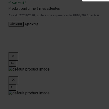
Avis vérifié
Produit conforme à mes attentes.
Avis du
27/08/2020
, suite à une expérience du
18/08/2020
par
A.A.
Utile
(0)
Signaler