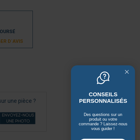
BOURSÉ
ER D´AVIS
CONSEILS
sur une pièce ?
PERSONNALISÉS
Des questions sur un
produit ou votre
commande ? Laissez-nous
vous guider !