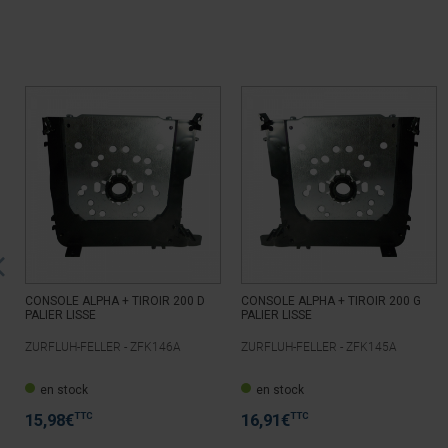
CONSOLE ALPHA + TIROIR 200 D
CONSOLE ALPHA + TIROIR 200 G
PALIER LISSE
PALIER LISSE
ZURFLUH-FELLER -
ZFK146A
ZURFLUH-FELLER -
ZFK145A
en stock
en stock
TTC
TTC
15,98
€
16,91
€