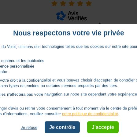
Basé sur
1
avis soumis à un
contrôle
Nous respectons votre vie privée
Voir tous les avis sur ce site
du Volet, utilisons des technologies telles que les cookies sur notre site pour 
 contenu et les publicités
rience personnalisée
rafic.
tre droit à la confidentialité et vous pouvez choisir d'accepter, de contrôler 
ertains types de cookies ou certains services proposés par des tiers.
ies n'affectera pas votre navigation sur notre site cependant votre expérience 
er d'avis ou retirer votre consentement à tout moment via le centre de préf
s d'informations, veuillez consulter
notre politique de confidentialité
.
Je contrôle
J'accepte
Je refuse