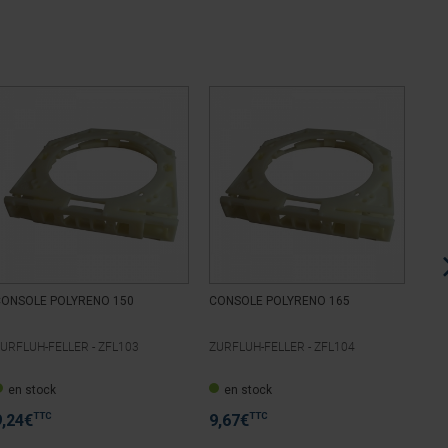
CONSOLE POLYRENO 150
CONSOLE POLYRENO 165
CON
URFLUH-FELLER -
ZFL103
ZURFLUH-FELLER -
ZFL104
ZUR
en stock
en stock
e
TTC
TTC
9,24
€
9,67
€
9,