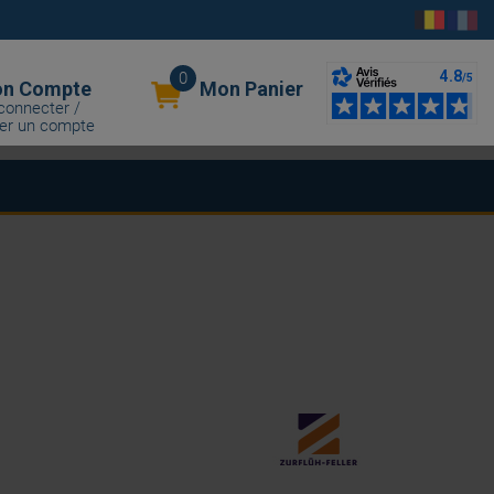
0
n Compte
Mon Panier
connecter /
er un compte