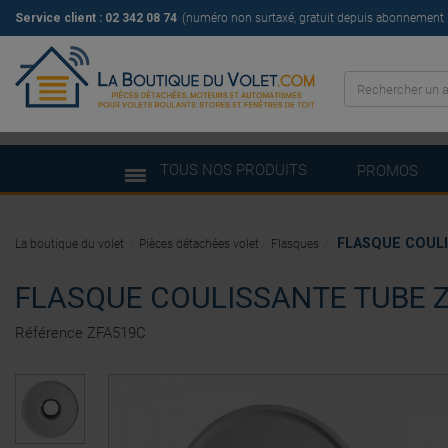
Service client : 02 342 08 74
(numéro non surtaxé, gratuit depuis abonnement il
TOUS NOS PRODUITS
PROMOS
FLASQUE COULI
La boutique du volet
Pièces détachées volet
Flasques
FLASQUE COULISSANTE TUBE Z
Référence
ZFA519C