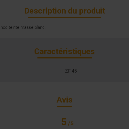
Description du produit
 choc teinte masse blanc.
Caractéristiques
ZF 45
Avis
5
/
5