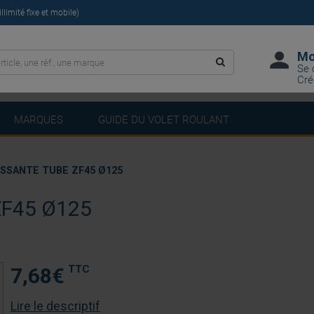
limité fixe et mobile)
Mo
Se 
Cré
MARQUES
GUIDE DU VOLET ROULANT
SSANTE TUBE ZF45 Ø125
F45 Ø125
TTC
7,68
€
Lire le descriptif