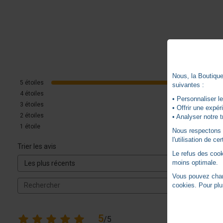
Nous, la Boutique 
5
étoiles
suivantes :
4
étoiles
• Personnaliser le
3
étoiles
• Offrir une expé
2
étoiles
• Analyser notre t
1
étoile
Nous respectons vo
l'utilisation de c
Trier les avis
Le refus des cook
moins optimale.
Vous pouvez chang
cookies. Pour plu
5
/
5