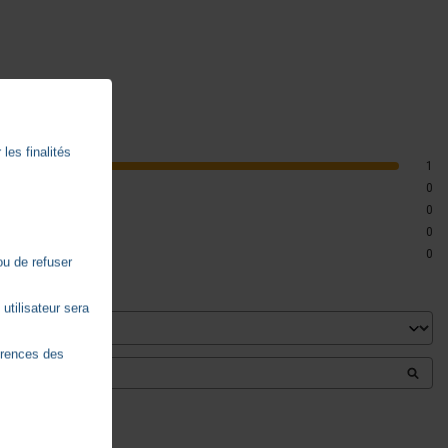
les finalités
1
0
0
0
0
ou de refuser
utilisateur sera
érences des