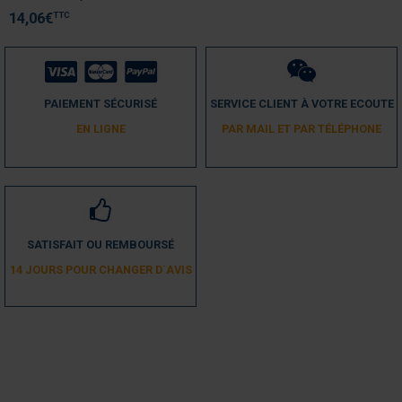
Avis du
03/05/2024
, suite à une expérience du
23/04/2024
par
A.A.
TTC
14,06
€
Utile
(0)
Signaler
5
/
5
PAIEMENT SÉCURISÉ
SERVICE CLIENT À VOTRE ECOUTE
Avis vérifié
EN LIGNE
PAR MAIL ET PAR TÉLÉPHONE
Exactement ce dont j’avais besoin pour réparer mon volet roulant
Avis du
22/12/2021
, suite à une expérience du
29/11/2021
par
A.A.
Utile
(0)
Signaler
SATISFAIT OU REMBOURSÉ
5
/
5
14 JOURS POUR CHANGER D´AVIS
Avis vérifié
conforme
Avis du
12/03/2021
, suite à une expérience du
03/03/2021
par
A.A.
Utile
(0)
Signaler