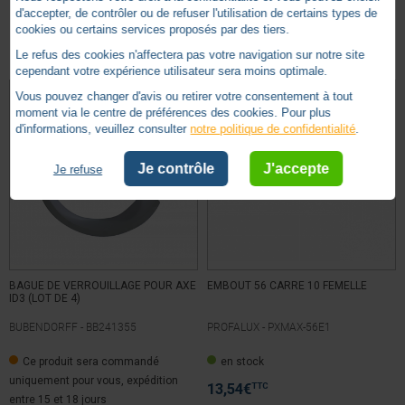
d'accepter, de contrôler ou de refuser l'utilisation de certains types de
Basé sur
12
avis soumis à un
cookies ou certains services proposés par des tiers.
Autres produits - Embouts
contrôle
Le refus des cookies n'affectera pas votre navigation sur notre site
Voir tous les avis sur ce site
cependant votre expérience utilisateur sera moins optimale.
Vous pouvez changer d'avis ou retirer votre consentement à tout
5
étoiles
11
moment via le centre de préférences des cookies. Pour plus
4
étoiles
1
d'informations, veuillez consulter
notre politique de confidentialité
.
3
étoiles
0
2
étoiles
0
Je contrôle
J'accepte
Je refuse
1
étoile
0
Trier les avis
BAGUE DE VERROUILLAGE POUR AXE
EMBOUT 56 CARRE 10 FEMELLE
ID3 (LOT DE 4)
BUBENDORFF -
BB241355
PROFALUX -
PXMAX-56E1
5
/
5
Ce produit sera commandé
en stock
Avis vérifié
uniquement pour vous, expédition
produit conforme
TTC
13,54
€
entre 15 et 18 jours