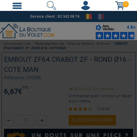
0
Service client : 02 342 08 74
La boutique du volet
Pièces détachées volet
Embouts-Tandems
Embouts
EMBOUT
ZF64 CRABOT ZF - ROND Ø16 - COTE MAN
EMBOUT ZF64 CRABOT ZF - ROND Ø16 -
COTE MAN
Référence
ZFA296
TTC
En stock
(254 restants)
6,67
€
Commandez avant 14h pour un départ
le jour même
12 avis
AJOUTER AU PANIER