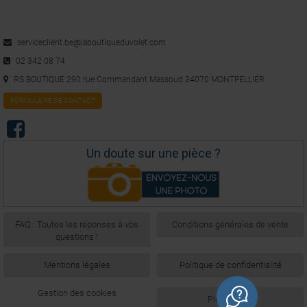
4
/
5
Avis vérifié
conforme  mais matiere un peux leger
serviceclient.be@laboutiqueduvolet.com
Avis du
11/08/2020
, suite à une expérience du
02/08/2020
par
A.A.
02 342 08 74
Utile
(0)
Signaler
RS BOUTIQUE 290 rue Commandant Massoud 34070 MONTPELLIER
FORMULAIRE DE CONTACT
5
/
5
Avis vérifié
Un doute sur une pièce ?
Correspond parfaitement à ma recherche.
Avis du
17/07/2020
, suite à une expérience du
05/07/2020
par
A.A.
Utile
(0)
Signaler
FAQ : Toutes les réponses à vos
Conditions générales de vente
questions !
1
2
3
Mentions légales
Politique de confidentialité
Gestion des cookies
Plan du site