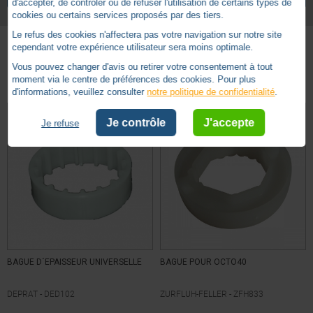
d'accepter, de contrôler ou de refuser l'utilisation de certains types de
cookies ou certains services proposés par des tiers.
Le refus des cookies n'affectera pas votre navigation sur notre site
cependant votre expérience utilisateur sera moins optimale.
Basé sur
5
avis soumis à un
Vous pouvez changer d'avis ou retirer votre consentement à tout
Autres produits - Bagues
contrôle
moment via le centre de préférences des cookies. Pour plus
Voir tous les avis sur ce site
d'informations, veuillez consulter
notre politique de confidentialité
.
5
étoiles
5
Je contrôle
J'accepte
Je refuse
4
étoiles
0
3
étoiles
0
2
étoiles
0
1
étoile
0
Trier les avis
BAGUE D´EPAISSEUR UNIVERSELLE
BAGUE POUR OCTO40
DEPRAT -
DED102
ZURFLUH-FELLER -
ZFH833
5
/
5