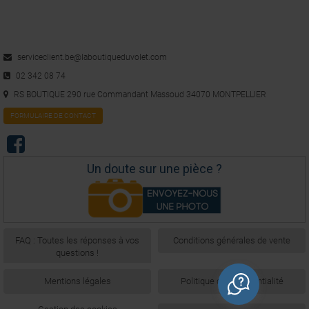
5
/
5
serviceclient.be@laboutiqueduvolet.com
Avis vérifié
Bagues facile à placer.
02 342 08 74
Avis du
23/03/2018
, suite à une expérience du
04/03/2018
par
A.A.
RS BOUTIQUE 290 rue Commandant Massoud 34070 MONTPELLIER
FORMULAIRE DE CONTACT
Utile
(0)
Signaler
5
/
5
Un doute sur une pièce ?
Avis vérifié
Emballage correct  produits conforme à mon attente
Avis du
26/09/2016
, suite à une expérience du
19/09/2016
par
A.A.
Utile
(0)
Signaler
FAQ : Toutes les réponses à vos
Conditions générales de vente
questions !
Mentions légales
Politique de confidentialité
1