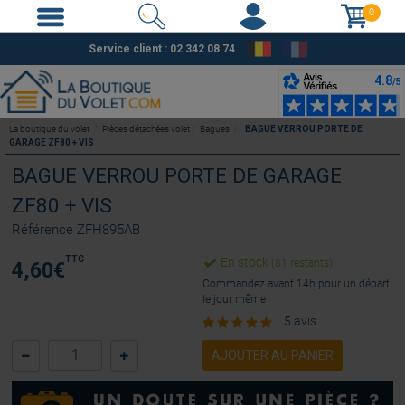
0
Service client : 02 342 08 74
La boutique du volet
Pièces détachées volet
Bagues
BAGUE VERROU PORTE DE
GARAGE ZF80 + VIS
BAGUE VERROU PORTE DE GARAGE
ZF80 + VIS
Référence
ZFH895AB
TTC
En stock
(81 restants)
4,60
€
Commandez avant 14h pour un départ
le jour même
5 avis
AJOUTER AU PANIER