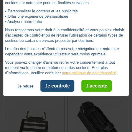
cookies sur notre site pour les finalités suivantes :
Version :
• Personnaliser le contenu et les publicités
• Offrir une expérience personnalisée
Lame de 14
• Analyser notre trafic.
Couleur Noire
Longueur : 147 mm
Nous respectons votre droit à la confidentialité et vous pouvez choisir
d'accepter, de contrôler ou de refuser l'utilisation de certains types de
cookies ou certains services proposés par des tiers.
5
14 mm
Epaisseur lame
/
5
VOIR TOUS LES ARTICLES
ZURFLUH-FELLER
Le refus des cookies n'affectera pas votre navigation sur notre site
A visser
Type fixation
cependant votre expérience utilisateur sera moins optimale.
Vous pouvez changer d'avis ou retirer votre consentement à tout
moment via le centre de préférences des cookies. Pour plus
d'informations, veuillez consulter
notre politique de confidentialité
.
Basé sur
16
avis soumis à un
Autres produits - Attaches souples
contrôle
Je contrôle
J'accepte
Je refuse
Voir tous les avis sur ce site
5
étoiles
16
4
étoiles
0
3
étoiles
0
2
étoiles
0
1
étoile
0