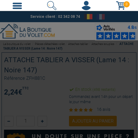
0
Service client : 02 342 08 74
La boutique du volet
Pièces détachées volet
Attaches tablier
Attaches souples
ATTACHE
TABLIER A VISSER (Lame 14 : Noire 147)
ATTACHE TABLIER A VISSER (Lame 14 :
Noire 147)
Référence
ZFH881C
TTC
En stock
(498 restants)
2,24
€
Commandez avant 14h pour un départ
le jour même
16 avis
AJOUTER AU PANIER