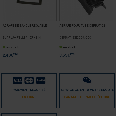
Trier les avis
AGRAFE DE SANGLE REGLABLE
AGRAFE POUR TUBE DEPRAT 62
ZURFLUH-FELLER -
ZFH814
DEPRAT -
DE2009/G00
5
/
5
en stock
en stock
Avis vérifié
Très bien
TTC
TTC
2,40
€
3,55
€
Avis du
28/08/2025
, suite à une expérience du
19/08/2025
par
Olivier H.
Utile
(0)
Signaler
5
/
5
PAIEMENT SÉCURISÉ
SERVICE CLIENT À VOTRE ECOUTE
Avis vérifié
EN LIGNE
PAR MAIL ET PAR TÉLÉPHONE
ras ok
Avis du
23/09/2024
, suite à une expérience du
13/09/2024
par
B.N.
Utile
(0)
Signaler