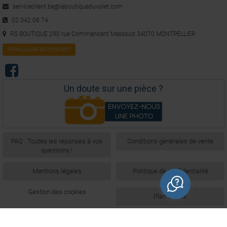
serviceclient.be@laboutiqueduvolet.com
02 342 08 74
RS BOUTIQUE 290 rue Commandant Massoud 34070 MONTPELLIER
FORMULAIRE DE CONTACT
Un doute sur une pièce ?
FAQ : Toutes les réponses à vos
Conditions générales de vente
questions !
Mentions légales
Politique de confidentialité
Gestion des cookies
Plan du site