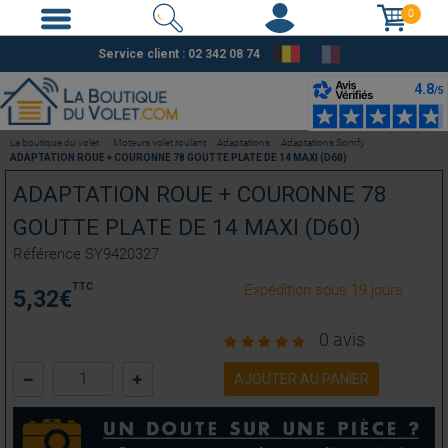
0
Service client : 02 342 08 74
La boutique du volet
Moteurs volet roulant
Adaptations
Adaptations Somfy
ADAPTATION ROUE + COURONNE 78 GOUTTE PLATE DE 14 MAXI (D60)
ADAPTATION ROUE + COURONNE 78
GOUTTE PLATE DE 14 MAXI (D60)
Référence
SY9420327
TTC
Expédition sous 19 jours
5,32
€
0 avis
AJOUTER AU PANIER