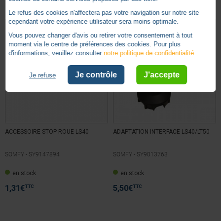
Le refus des cookies n'affectera pas votre navigation sur notre site
cependant votre expérience utilisateur sera moins optimale.
Vous pouvez changer d'avis ou retirer votre consentement à tout
moment via le centre de préférences des cookies. Pour plus
d'informations, veuillez consulter
notre politique de confidentialité
.
Je contrôle
J'accepte
Je refuse
ACCESSOIRE STOP ROUE LS40
ADAPTATION INTERFACE LS40/LT50
SOMFY -
SY9147894
SOMFY -
SY9013763
en stock
en stock
TTC
TTC
1,31
€
5,50
€