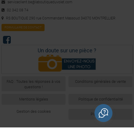
serviceclient.be@laboutiqueduvolet.com
02 342 08 74
RS BOUTIQUE 290 rue Commandant Massoud 34070 MONTPELLIER
FORMULAIRE DE CONTACT
Un doute sur une pièce ?
FAQ : Toutes les réponses à vos
Conditions générales de vente
questions !
Mentions légales
Politique de confidentialité
Gestion des cookies
Plan du site