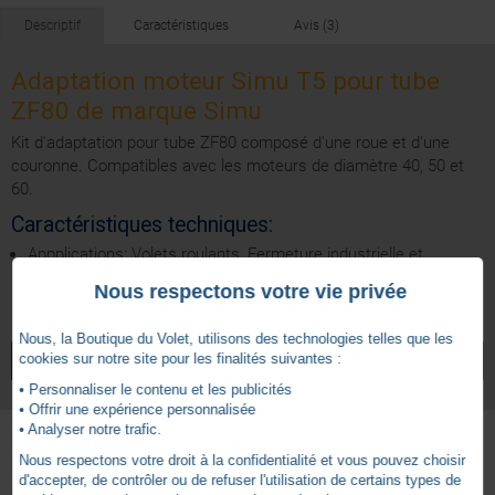
Descriptif
Caractéristiques
Avis (3)
Adaptation moteur Simu T5 pour tube
ZF80 de marque Simu
Kit d'adaptation pour tube ZF80 composé d'une roue et d'une
couronne. Compatibles avec les moteurs de diamètre 40, 50 et
60.
Caractéristiques techniques:
Appplications: Volets roulants, Fermeture industrielle et
commerciale
Nous respectons votre vie privée
5
Ø 50
Diamètre Moteur
Nous, la Boutique du Volet, utilisons des technologies telles que les
/
5
cookies sur notre site pour les finalités suivantes :
VOIR TOUS LES ARTICLES
SIMU
ZF 80
Forme axe/tube
• Personnaliser le contenu et les publicités
• Offrir une expérience personnalisée
Simu
Moteurs compatibles
• Analyser notre trafic.
2 ans
Garantie
Nous respectons votre droit à la confidentialité et vous pouvez choisir
Basé sur
3
avis soumis à un
Autres produits - Adaptations Simu
d'accepter, de contrôler ou de refuser l'utilisation de certains types de
contrôle