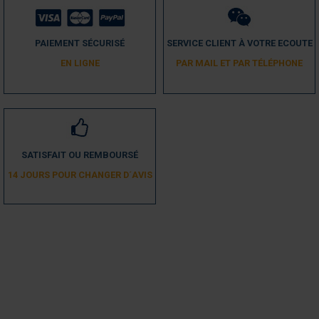
5
/
5
PAIEMENT SÉCURISÉ
SERVICE CLIENT À VOTRE ECOUTE
Avis vérifié
EN LIGNE
PAR MAIL ET PAR TÉLÉPHONE
Très bien
Avis du
04/08/2020
, suite à une expérience du
25/07/2020
par
A.A.
Utile
(0)
Signaler
SATISFAIT OU REMBOURSÉ
5
/
5
14 JOURS POUR CHANGER D´AVIS
Avis vérifié
super
Avis du
13/02/2018
, suite à une expérience du
15/01/2018
par
A.A.
Utile
(0)
Signaler
1