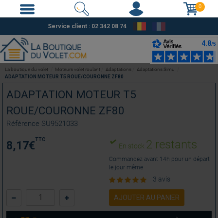
0
Service client : 02 342 08 74
La boutique du volet
Moteurs volet roulant
Adaptations
Adaptations Simu
ADAPTATION MOTEUR T5 ROUE/COURONNE ZF80
ADAPTATION MOTEUR T5
ROUE/COURONNE ZF80
Référence
SU9521033
TTC
2 restants
8,17
€
En stock
Commandez avant 14h pour un départ
le jour même
3 avis
AJOUTER AU PANIER