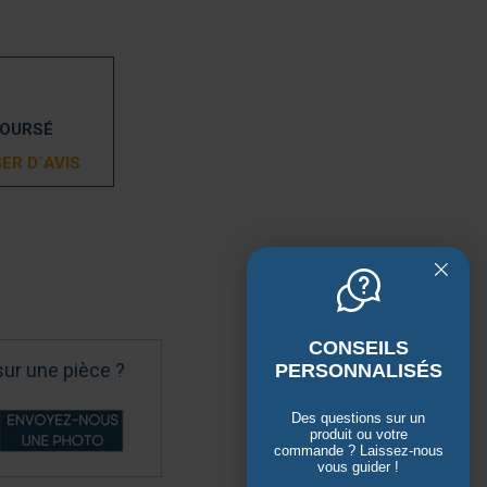
BOURSÉ
ER D´AVIS
CONSEILS
sur une pièce ?
PERSONNALISÉS
Des questions sur un
produit ou votre
commande ? Laissez-nous
vous guider !