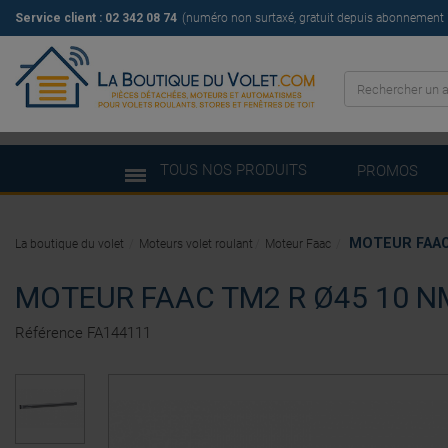
Service client : 02 342 08 74
(numéro non surtaxé, gratuit depuis abonnement il
TOUS NOS PRODUITS
PROMOS
MOTEUR FAAC 
La boutique du volet
Moteurs volet roulant
Moteur Faac
MOTEUR FAAC TM2 R Ø45 10 NM
Référence
FA144111