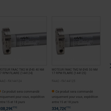
OTEUR FAAC TM2 M Ø45 40 NM
MOTEUR FAAC TM2 M Ø45 50 NM
MOT
7 RPM FILAIRE (144124)
17 RPM FILAIRE (144125)
17 
AAC -
FA144124
FAAC -
FA144125
FAA
Ce produit sera commandé
Ce produit sera commandé
C
niquement pour vous, expédition
uniquement pour vous, expédition
uni
ntre 15 et 18 jours
entre 15 et 18 jours
entr
TTC
TTC
308,29
€
334,72
€
22