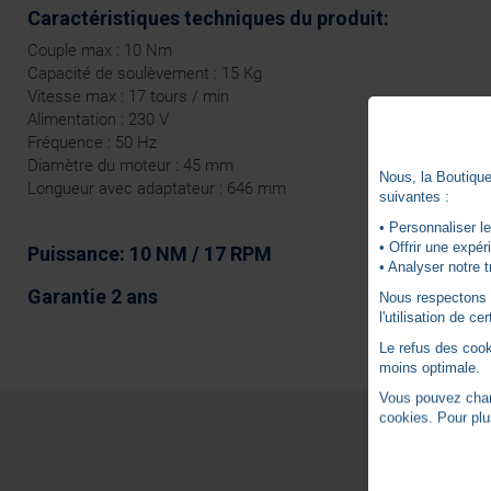
Caractéristiques techniques du produit:
Couple max : 10 Nm
Capacité de soulèvement : 15 Kg
Vitesse max : 17 tours / min
Alimentation : 230 V
Fréquence : 50 Hz
Diamètre du moteur : 45 mm
Nous, la Boutique 
Longueur avec adaptateur : 646 mm
suivantes :
• Personnaliser le
• Offrir une expé
Puissance: 10 NM / 17 RPM
• Analyser notre t
Garantie 2 ans
Nous respectons vo
l'utilisation de c
Le refus des cook
moins optimale.
Vous pouvez chang
cookies. Pour plu