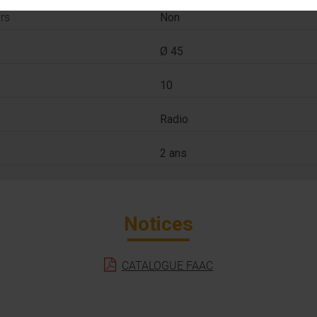
rs
Non
Ø 45
10
Radio
2 ans
Notices
CATALOGUE FAAC