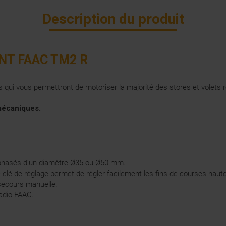
Description du produit
NT FAAC TM2 R
ui vous permettront de motoriser la majorité des stores et volets ro
mécaniques.
phasés d'un diamètre Ø35 ou Ø50 mm.
 clé de réglage permet de régler facilement les fins de courses haut
ecours manuelle.
adio FAAC.