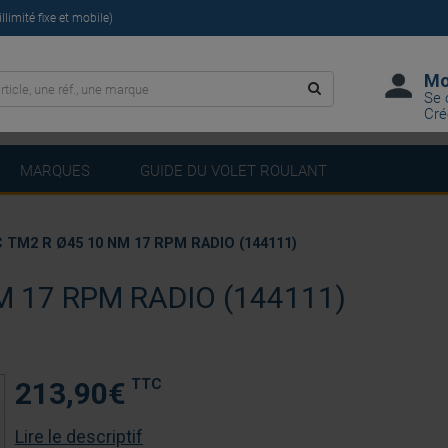
limité fixe et mobile)
Mo
Se 
Cré
MARQUES
GUIDE DU VOLET ROULANT
TM2 R Ø45 10 NM 17 RPM RADIO (144111)
 17 RPM RADIO (144111)
TTC
213,90
€
Lire le descriptif