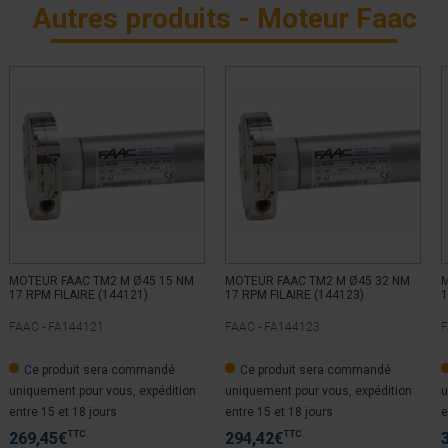
Autres produits - Moteur Faac
MOTEUR FAAC TM2 M Ø45 15 NM
MOTEUR FAAC TM2 M Ø45 32 NM
M
17 RPM FILAIRE (144121)
17 RPM FILAIRE (144123)
1
FAAC -
FA144121
FAAC -
FA144123
F
Ce produit sera commandé
Ce produit sera commandé
uniquement pour vous, expédition
uniquement pour vous, expédition
u
entre 15 et 18 jours
entre 15 et 18 jours
e
TTC
TTC
269,45
€
294,42
€