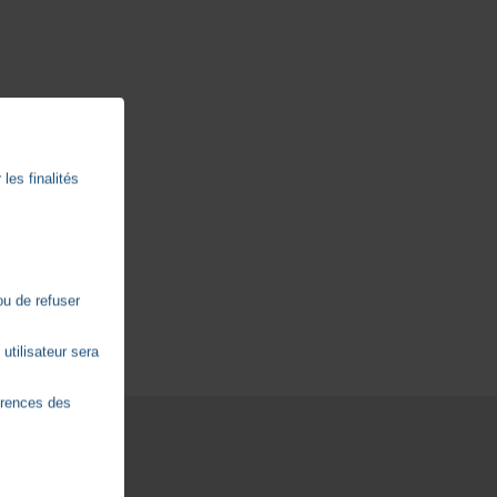
les finalités
ou de refuser
utilisateur sera
érences des