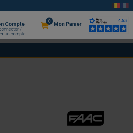
0
n Compte
Mon Panier
connecter /
er un compte