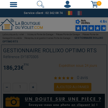
0
Service client : 02 342 08 74
La boutique du volet
Moteurs Porte de Garage
Pièces Porte de Garage
Pièces Porte de
Garage Enroulable
Récepteurs et gestionnaires Porte de Garage
GESTIONNAIRE ROLLIXO
OPTIMO RTS
GESTIONNAIRE ROLLIXO OPTIMO RTS
Référence
SY1870305
TTC
Expédition sous 24 jours
186,23
€
0 avis
AJOUTER AU PANIER