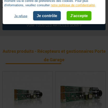
moment via le centre de préférences des cookies. Pour plus
1 Recepteur Rollixo Optimo RTS
d'informations, veuillez consulter
notre politique de confidentialité
.
1 notice de montage
Je contrôle
J'accepte
Je refuse
433.92
Fréquence (MHz)
VOIR TOUS LES ARTICLES
SOMFY
Radio
Technologie
Bouton
Type
5 ans
Garantie
Autres produits - Récepteurs et gestionnaires Porte
de Garage