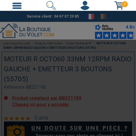
0
Service client :
04 67 07 29 85
La boutique du volet
Moteurs volet roulant
Moteur Bubendorff
MOTEUR R OCTO60
33NM 12RPM RADIO GAUCHE + EMETTEUR 3 BOUTONS (55705)
MOTEUR R OCTO60 33NM 12RPM RADIO
GAUCHE + EMETTEUR 3 BOUTONS
(55705)
Référence
BB221190
Produit remplacé par BB221189
Cliquez ici pour y accéder
0 avis