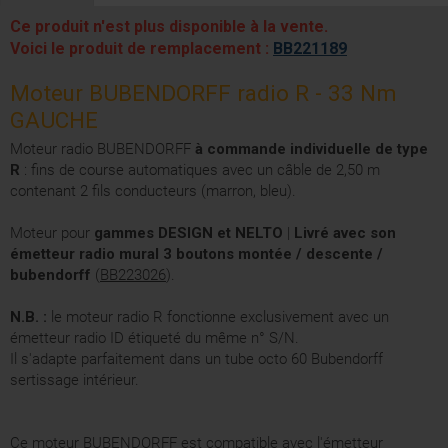
Ce produit n'est plus disponible à la vente.
Voici le produit de remplacement :
BB221189
Moteur BUBENDORFF radio R - 33 Nm
GAUCHE
Moteur radio BUBENDORFF
à commande individuelle de type
R
: fins de course automatiques avec un câble de 2,50 m
contenant 2 fils conducteurs (marron, bleu).
Moteur pour
gammes DESIGN et NELTO
|
Livré avec son
émetteur radio mural
3 boutons montée / descente /
bubendorff
(
BB223026
).
N.B. :
le moteur radio R fonctionne exclusivement avec un
émetteur radio ID étiqueté du même n° S/N.
Il s'adapte parfaitement dans un tube octo 60 Bubendorff
sertissage intérieur.
Ce moteur BUBENDORFF est compatible avec l'émetteur