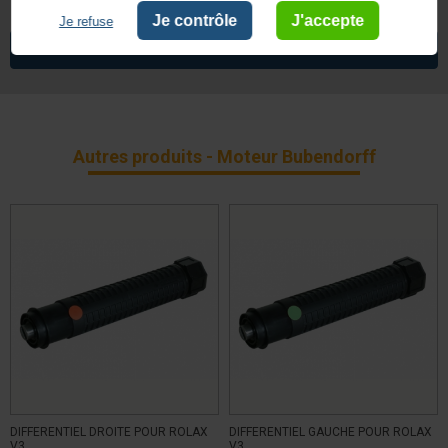
Je contrôle
J'accepte
Je refuse
5 ans
Garantie
VOIR TOUS LES ARTICLES
BUBENDORFF
Autres produits - Moteur Bubendorff
DIFFERENTIEL DROITE POUR ROLAX
DIFFERENTIEL GAUCHE POUR ROLAX
V3
V3