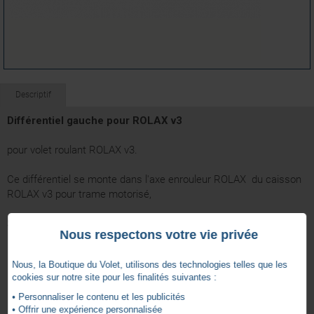
Descriptif
Différentiel gauche pour ROLAX v3
pour volet roulant ROLAX v3.
Ce différentiel se monte dans l'axe enrouleur ROLAX du caisson
ROLAX v3 pour trame motorisé,
Situé à
GAUCHE
vu de l'
extérieur
.
Nous respectons votre vie privée
Nous, la Boutique du Volet, utilisons des technologies telles que les
cookies sur notre site pour les finalités suivantes :
• Personnaliser le contenu et les publicités
• Offrir une expérience personnalisée