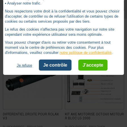
• Analyser notre trafic.
VOIR TOUS LES ARTICLES
BUBENDORFF
Nous respectons votre droit à la confidentialité et vous pouvez choisir
d'accepter, de contrôler ou de refuser l'utilisation de certains types de
cookies ou certains services proposés par des tiers.
Le refus des cookies n'affectera pas votre navigation sur notre site
cependant votre expérience utilisateur sera moins optimale.
Autres produits - Moteur Bubendorff
Vous pouvez changer d'avis ou retirer votre consentement à tout
moment via le centre de préférences des cookies. Pour plus
d'informations, veuillez consulter
notre politique de confidentialité
.
Je contrôle
J'accepte
Je refuse
DIFFERENTIEL DROITE POUR ROLAX
KIT AXE MOTORISE OCTO60 MOTEUR
V3
R BLOC LG 2000