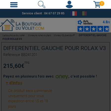
0
Service client :
04 67 07 29 85
La boutique du volet
Moteurs volet roulant
Moteur Bubendorff
DIFFERENTIEL GAUCHE
POUR ROLAX V3
DIFFERENTIEL GAUCHE POUR ROLAX V3
Référence
BB241201
TTC
215,60
€
Payez en plusieurs fois avec
, c'est possible !
+ d'infos
Ce produit sera commandé
uniquement pour vous,
expédition entre 15 et 18
jours