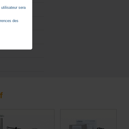
utilisateur sera
érences des
f