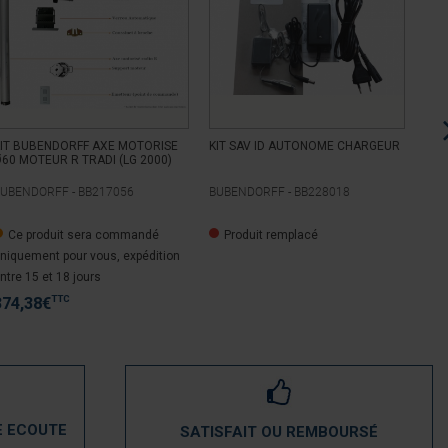
IT BUBENDORFF AXE MOTORISE
KIT SAV ID AUTONOME CHARGEUR
MOT
60 MOTEUR R TRADI (LG 2000)
RAD
BO
BUBENDORFF -
BB217056
BUBENDORFF -
BB228018
BUB
Ce produit sera commandé
Produit remplacé
E
niquement pour vous, expédition
37
ntre 15 et 18 jours
TTC
374,38
€
E ECOUTE
SATISFAIT OU REMBOURSÉ