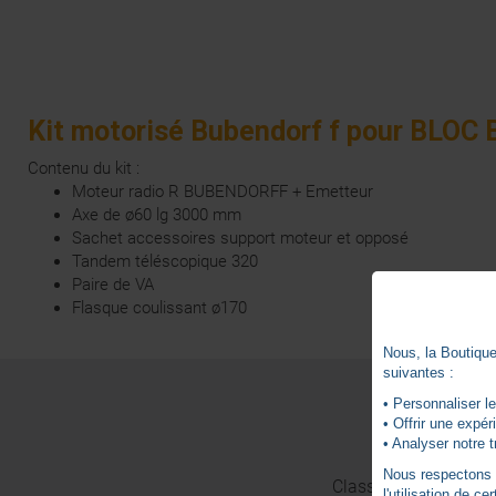
Kit motorisé Bubendorf f pour BLOC 
Contenu du kit :
Moteur radio R BUBENDORFF + Emetteur
Axe de ø60 lg 3000 mm
Sachet accessoires support moteur et opposé
Tandem téléscopique 320
Paire de VA
Flasque coulissant ø170
Nous, la Boutique 
suivantes :
• Personnaliser le
• Offrir une expé
• Analyser notre t
Nous respectons vo
Classe d´isolation
l'utilisation de c