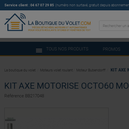
Service client :
04 67 07 29 85
(numéro non surtaxé, gratuit depuis abonnement 
TOUS NOS PRODUITS
PROMOS
KIT AXE
La boutique du volet
Moteurs volet roulant
Moteur Bubendorff
KIT AXE MOTORISE OCTO60 MO
Référence
BB217048