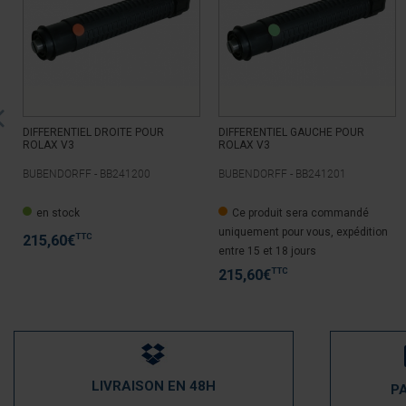
DIFFERENTIEL DROITE POUR
DIFFERENTIEL GAUCHE POUR
ROLAX V3
ROLAX V3
BUBENDORFF -
BB241200
BUBENDORFF -
BB241201
en stock
Ce produit sera commandé
uniquement pour vous, expédition
TTC
215,60
€
entre 15 et 18 jours
TTC
215,60
€
LIVRAISON EN 48H
P