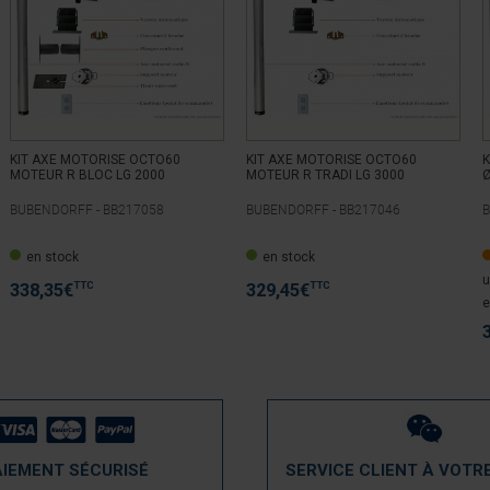
KIT AXE MOTORISE OCTO60
KIT AXE MOTORISE OCTO60
K
MOTEUR R BLOC LG 2000
MOTEUR R TRADI LG 3000
Ø
BUBENDORFF -
BB217058
BUBENDORFF -
BB217046
en stock
en stock
u
TTC
TTC
338,35
€
329,45
€
e
AIEMENT SÉCURISÉ
SERVICE CLIENT À VOTR