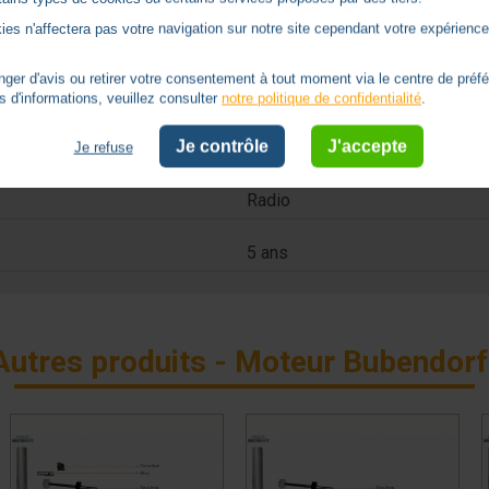
ies n'affectera pas votre navigation sur notre site cependant votre expérience 
rs
Non
er d'avis ou retirer votre consentement à tout moment via le centre de préf
Ø 50
s d'informations, veuillez consulter
notre politique de confidentialité
.
Je contrôle
J'accepte
25
Je refuse
Radio
5 ans
Autres produits - Moteur Bubendorf