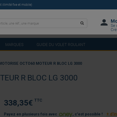
illimité fixe et mobile)
Mo
Se 
Cré
MARQUES
GUIDE DU VOLET ROULANT
 MOTORISE OCTO60 MOTEUR R BLOC LG 3000
TEUR R BLOC LG 3000
TTC
338,35
€
+ d'i
Payez en plusieurs fois avec
, c'est possible !