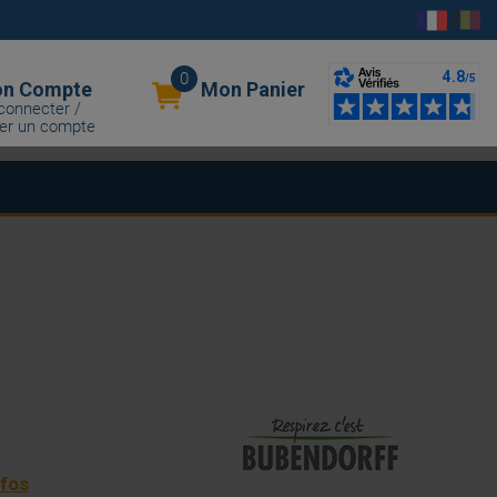
0
n Compte
Mon Panier
connecter /
er un compte
nfos