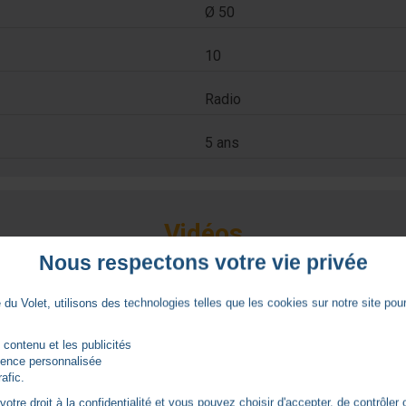
Ø 50
10
Radio
5 ans
Vidéos
Nous respectons votre vie privée
du Volet, utilisons des technologies telles que les cookies sur notre site pour 
 contenu et les publicités
rience personnalisée
rafic.
tre droit à la confidentialité et vous pouvez choisir d'accepter, de contrôler 