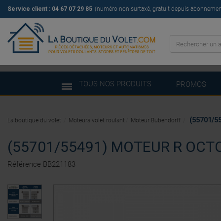
Service client :
04 67 07 29 85
(numéro non surtaxé, gratuit depuis abonnement 
TOUS NOS PRODUITS
PROMOS
(55701/
La boutique du volet
Moteurs volet roulant
Moteur Bubendorff
(55701/55491) MOTEUR R OCT
Référence
BB221183