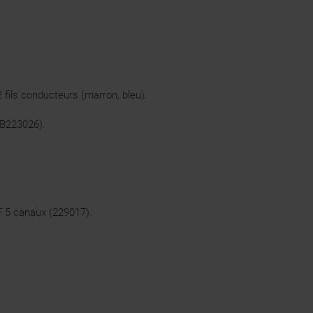
fils conducteurs (marron, bleu).
B223026
).
 5 canaux (
229017
).