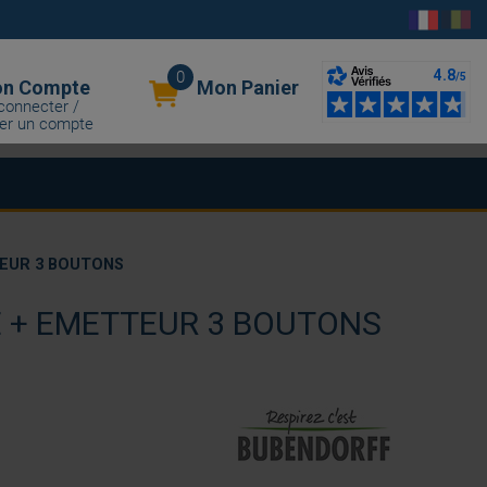
0
n Compte
Mon Panier
connecter /
er un compte
TEUR 3 BOUTONS
E + EMETTEUR 3 BOUTONS