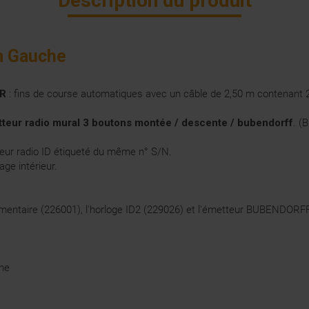
Description du produit
m Gauche
 R
: fins de course automatiques avec un câble de 2,50 m contenant 2 
tteur radio mural 3 boutons
montée / descente / bubendorff
. (
B
eur radio ID étiqueté du même n° S/N.
ge intérieur.
entaire (
226001
), l'horloge ID2 (
229026
) et l'émetteur BUBENDORFF
che