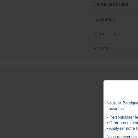
Diamètre Moteur
Puissance
Technologie
Garantie
Nous, la Boutique 
suivantes :
• Personnaliser le
• Offrir une expé
• Analyser notre t
Nous respectons vo