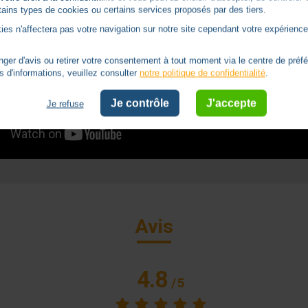
ertains types de cookies ou certains services proposés par des tiers.
ies n'affectera pas votre navigation sur notre site cependant votre expérience 
er d'avis ou retirer votre consentement à tout moment via le centre de préf
s d'informations, veuillez consulter
notre politique de confidentialité
.
Je contrôle
J'accepte
Je refuse
Avis
4.8
/
5