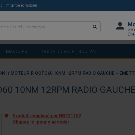
illimité fixe et mobile)
Mo
Se 
Cré
MARQUES
GUIDE DU VOLET ROULANT
55491) MOTEUR R OCTO60 10NM 12RPM RADIO GAUCHE + EMET
O60 10NM 12RPM RADIO GAUCH
Produit remplacé par BB221182
Cliquez ici pour y accéder