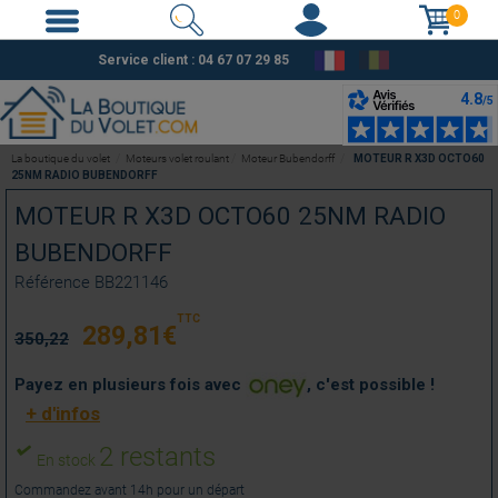
0
Service client :
04 67 07 29 85
La boutique du volet
Moteurs volet roulant
Moteur Bubendorff
MOTEUR R X3D OCTO60
25NM RADIO BUBENDORFF
MOTEUR R X3D OCTO60 25NM RADIO
BUBENDORFF
Référence
BB221146
TTC
289,81
€
350,22
Payez en plusieurs fois avec
, c'est possible !
+ d'infos
2 restants
En stock
Commandez avant 14h pour un départ