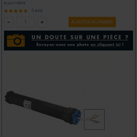
le jour même
0 avis
AJOUTER AU PANIER