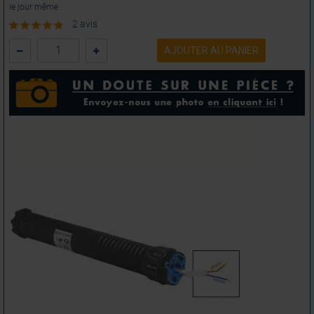
le jour même
2 avis
AJOUTER AU PANIER