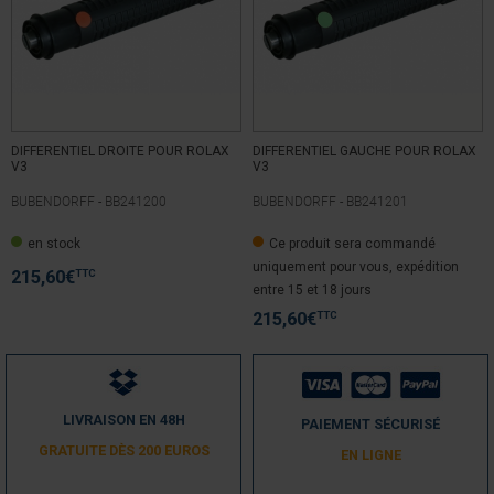
Utile
(0)
Signaler
5
/
5
Avis vérifié
Associé à une commande Delta Dore 2330   une centrale Tydom 1 
DIFFERENTIEL DROITE POUR ROLAX
DIFFERENTIEL GAUCHE POUR ROLAX
ou 2 permet l’entrée à la domotique (commande depuis un 
V3
V3
smartphone)
BUBENDORFF -
BB241200
BUBENDORFF -
BB241201
Avis du
08/07/2020
, suite à une expérience du
30/06/2020
par
A.A.
en stock
Ce produit sera commandé
Utile
(0)
Signaler
uniquement pour vous, expédition
TTC
215,60
€
entre 15 et 18 jours
TTC
215,60
€
1
LIVRAISON EN 48H
PAIEMENT SÉCURISÉ
GRATUITE DÈS 200 EUROS
EN LIGNE