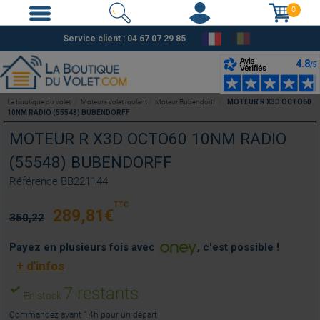
0
Service client :
04 67 07 29 85
La boutique du volet
Moteurs volet roulant
Moteur Bubendorff
MOTEUR R X3D OCTO60
10NM RADIO (55548) BUBENDORFF
MOTEUR R X3D OCTO60 10NM RADIO
(55548) BUBENDORFF
Référence
BB221144
TTC
289,81
€
350,22
Payez en plusieurs fois avec
, c'est possible !
+ d'infos
7 restants
En stock
Commandez avant 14h pour un départ