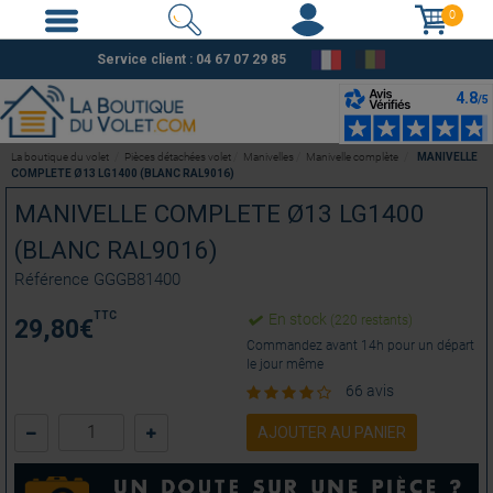
0
Service client :
04 67 07 29 85
La boutique du volet
Pièces détachées volet
Manivelles
Manivelle complète
MANIVELLE
COMPLETE Ø13 LG1400 (BLANC RAL9016)
MANIVELLE COMPLETE Ø13 LG1400
(BLANC RAL9016)
Référence
GGGB81400
TTC
En stock
(220 restants)
29,80
€
Commandez avant 14h pour un départ
le jour même
66 avis
AJOUTER AU PANIER