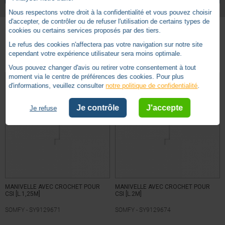
Diamètre manivelle
Nous respectons votre droit à la confidentialité et vous pouvez choisir
280mm
Longueur poignée
d'accepter, de contrôler ou de refuser l'utilisation de certains types de
cookies ou certains services proposés par des tiers.
1400 mm
Longueur totale
Basé sur
66
avis soumis à un
Le refus des cookies n'affectera pas votre navigation sur notre site
Autres produits - Manivelle complète
contrôle
cependant votre expérience utilisateur sera moins optimale.
1120mm
Longueur tube
Voir tous les avis sur ce site
Vous pouvez changer d'avis ou retirer votre consentement à tout
Aluminium
Matière poignée
moment via le centre de préférences des cookies. Pour plus
5
étoiles
55
d'informations, veuillez consulter
notre politique de confidentialité
.
Acier
Matière tube
4
étoiles
9
3
étoiles
1
Je contrôle
J'accepte
Je refuse
Standard
Type de manivelles
2
étoiles
0
1
étoile
1
Trier les avis
MANIVELLE AVEC CROCHET POUR
MANIVELLE AVEC CROCHET POUR
CSI [L.1,25M]
CSI [L.2M]
SOMFY -
SY9129671
SOMFY -
SY9129674
5
/
5