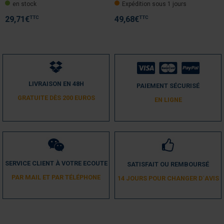
en stock
Expédition sous 1 jours
Avis vérifié
Conforme au descriptif
TTC
TTC
29,71
€
49,68
€
Avis du
10/07/2024
, suite à une expérience du
02/07/2024
par
A.A.
Utile
(0)
Signaler
5
/
5
LIVRAISON EN 48H
PAIEMENT SÉCURISÉ
Avis vérifié
GRATUITE DÈS 200 EUROS
EN LIGNE
Excellent produit
Avis du
02/03/2024
, suite à une expérience du
20/02/2024
par
A.A.
Utile
(0)
Signaler
SERVICE CLIENT À VOTRE ECOUTE
SATISFAIT OU REMBOURSÉ
5
/
5
PAR MAIL ET PAR TÉLÉPHONE
14 JOURS POUR CHANGER D´AVIS
Avis vérifié
Très fonctionnelle
Avis du
10/02/2024
, suite à une expérience du
29/01/2024
par
A.A.
Utile
(0)
Signaler