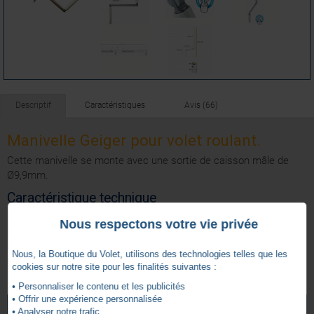
Descriptif
Caractéristiques
Avis (66)
Manivelle Geiger pour volet roulant.
Cette manivelle se monte avec une sortie de caisson mâle de
Ø9,9mm.
Caractéristique technique
La manivelle depliée fait 1400 mm de longueur.
Nous respectons votre vie privée
Diamètre extérieur : 13 mm
Diamètre intérieur : 9,9 mm
Nous, la Boutique du Volet, utilisons des technologies telles que les
Coloris : Blanc
cookies sur notre site pour les finalités suivantes :
• Personnaliser le contenu et les publicités
4.8
Blanc
Couleur
/
5
• Offrir une expérience personnalisée
VOIR TOUS LES ARTICLES
GEIGER
• Analyser notre trafic.
Rond Ø 13