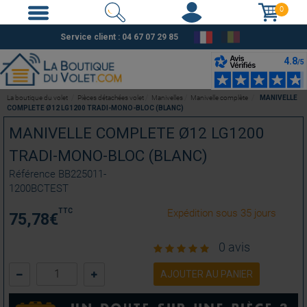
0
Service client :
04 67 07 29 85
La boutique du volet
Pièces détachées volet
Manivelles
Manivelle complète
MANIVELLE
COMPLETE Ø12 LG1200 TRADI-MONO-BLOC (BLANC)
MANIVELLE COMPLETE Ø12 LG1200
TRADI-MONO-BLOC (BLANC)
Référence
BB225011-
1200BCTEST
TTC
Expédition sous 35 jours
75,78
€
0 avis
AJOUTER AU PANIER