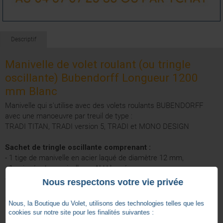
Descriptif
Manivelle de volet roulant (ou tringle
oscillante) Bubendorff Longueur 1200
mm Blanc
Manivelle qui s'utilise avec des volets roulants BUBENDORFF
avec une manoeuvre par treuil de type :
TRADI TITAN, TRADI version 5, TRADI et MONO DESIGN
Sachet de tringle oscillante comprenant :
- 1 tige de manivelle en acier laqué de diamètre 12 mm,
- 1 poignée de manivelle en ALU laqué,
- 1 bloqueur de manivelle CLIP,
Nous respectons votre vie privée
Livré avec un manchon de manivelle.
Nous, la Boutique du Volet, utilisons des technologies telles que les
cookies sur notre site pour les finalités suivantes :
Existe en longueur 1000/1200/1300/1400/1500/1700/2300