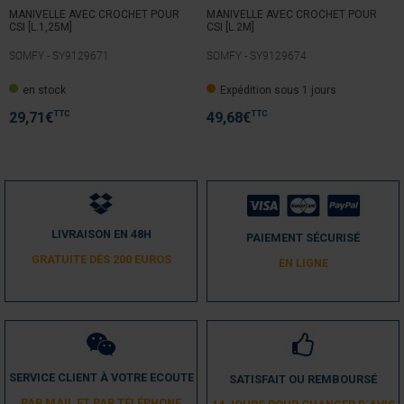
MANIVELLE AVEC CROCHET POUR
MANIVELLE AVEC CROCHET POUR
CSI [L.1,25M]
CSI [L.2M]
SOMFY -
SY9129671
SOMFY -
SY9129674
en stock
Expédition sous 1 jours
TTC
TTC
29,71
€
49,68
€
LIVRAISON EN 48H
PAIEMENT SÉCURISÉ
GRATUITE DÈS 200 EUROS
EN LIGNE
SERVICE CLIENT À VOTRE ECOUTE
SATISFAIT OU REMBOURSÉ
PAR MAIL ET PAR TÉLÉPHONE