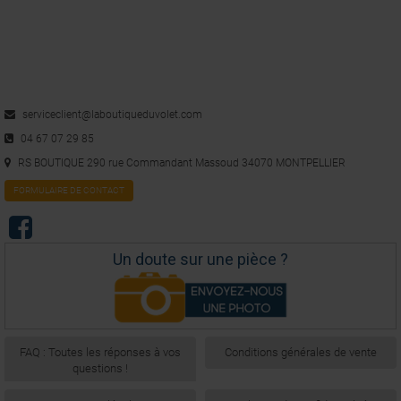
Utile
(0)
Signaler
5
/
5
Avis vérifié
serviceclient@laboutiqueduvolet.com
très bien
04 67 07 29 85
Avis du
01/12/2017
, suite à une expérience du
24/11/2017
par
A.A.
RS BOUTIQUE 290 rue Commandant Massoud 34070 MONTPELLIER
Utile
(0)
Signaler
FORMULAIRE DE CONTACT
1
Un doute sur une pièce ?
FAQ : Toutes les réponses à vos
Conditions générales de vente
questions !