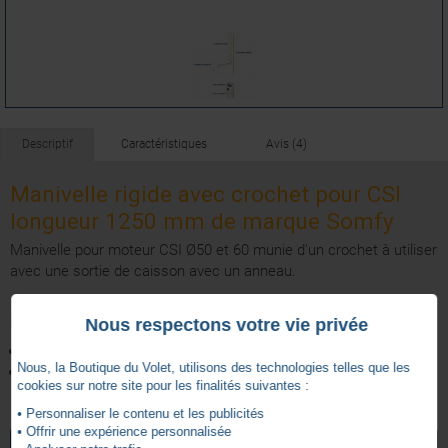
Descriptif
Caractéristiques
Avis (4)
Manivelle rigide avec crochet pour CSI
longueur 1250 mm de marque Somfy
Manivelle pour moteur CSI Ø50 et 60 munie d'un crochet à utiliser
avec une sortie de caisson avec un anneau.
Caractéristiques techniques :
Nous respectons votre vie privée
Couple maximum du moteur: 120 Nm
Nous, la Boutique du Volet, utilisons des technologies telles que les
Couleur/Finition: Blanc
cookies sur notre site pour les finalités suivantes :
• Personnaliser le contenu et les publicités
4
Blanc
Couleur
• Offrir une expérience personnalisée
/
5
VOIR TOUS LES ARTICLES
SOMFY