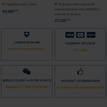
5
/
5
Expédition sous 1 jours
Ce produit sera commandé
Avis vérifié
uniquement pour vous, expédition
conforme
TTC
49,68
€
entre 35 et 38 jours
Avis du
04/07/2023
, suite à une expérience du
26/06/2023
par
A.A.
TTC
27,30
€
Utile
(0)
Signaler
5
/
5
LIVRAISON EN 48H
PAIEMENT SÉCURISÉ
Avis vérifié
GRATUITE DÈS 200 EUROS
EN LIGNE
Parfait 👌
Avis du
22/02/2021
, suite à une expérience du
12/02/2021
par
A.A.
Utile
(0)
Signaler
SERVICE CLIENT À VOTRE ECOUTE
SATISFAIT OU REMBOURSÉ
1
/
5
PAR MAIL ET PAR TÉLÉPHONE
14 JOURS POUR CHANGER D´AVIS
Avis vérifié
LA MANIVELLE S'EST CASSÉE (PLASTIQUE À L 'INTÉRIEUR DE LA 
POIGNÉE), CERTES EN FORÇANT UN PEU CAR LE VOLET ÉTAIT DUR.
Avis du
25/08/2020
, suite à une expérience du
17/08/2020
par
A.A.