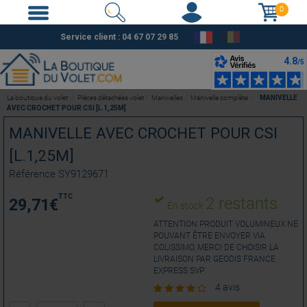
0
Service client :
04 67 07 29 85
La boutique du volet
Pièces détachées volet
Manivelles
Manivelle complète
MANIVELLE
AVEC CROCHET POUR CSI [L.1,25M]
MANIVELLE AVEC CROCHET POUR CSI
[L.1,25M]
Référence
SY9129671
TTC
2 restants
29,71
€
En stock
ATTENTION PRODUIT VOLUMINEUX NE
POUVANT ÊTRE ENVOYER VIA
COLISSIMO, MERCI DE CHOISIR LA
LIVRAISON PAR GEODIS FRANCE
EXPRESS SVP
4 avis