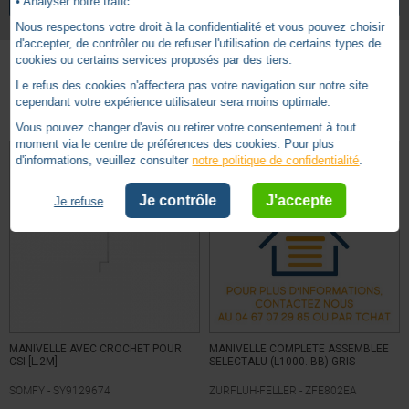
• Analyser notre trafic.
280mm
Longueur poignée
Nous respectons votre droit à la confidentialité et vous pouvez choisir
1250 mm
Longueur totale
d'accepter, de contrôler ou de refuser l'utilisation de certains types de
cookies ou certains services proposés par des tiers.
1320mm
Longueur tube
Le refus des cookies n'affectera pas votre navigation sur notre site
Basé sur
4
avis soumis à un
Autres produits - Manivelle complète
cependant votre expérience utilisateur sera moins optimale.
contrôle
Aluminium
Matière poignée
Voir tous les avis sur ce site
Vous pouvez changer d'avis ou retirer votre consentement à tout
Acier
Matière tube
moment via le centre de préférences des cookies. Pour plus
d'informations, veuillez consulter
notre politique de confidentialité
.
5
étoiles
3
A crochet (Manoeuvre de secours)
Type de manivelles
4
étoiles
0
Je contrôle
J'accepte
3
étoiles
0
Je refuse
5 ans
Garantie
2
étoiles
0
1
étoile
1
Trier les avis
MANIVELLE AVEC CROCHET POUR
MANIVELLE COMPLETE ASSEMBLEE
CSI [L.2M]
SELECTALU (L1000. BB) GRIS
SOMFY -
SY9129674
ZURFLUH-FELLER -
ZFE802EA