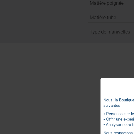
Matière poignée
Matière tube
Type de manivelles
Nous, la Boutique 
suivantes :
• Personnaliser le
• Offrir une expé
• Analyser notre t
Nous respectons vo