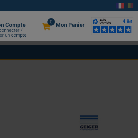
0
n Compte
Mon Panier
connecter /
er un compte