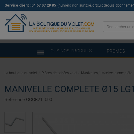
Service client :
04 67 07 29 85
(numéro non surtaxé, gratuit depuis abonnement 
TOUS NOS PRODUITS
PROMOS
La boutique du volet
Pièces détachées volet
Manivelles
Manivelle complète
MANIVELLE COMPLETE Ø15 LG1
Référence
GGGB211000