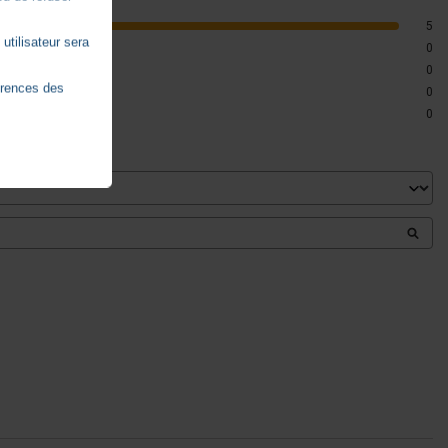
5
utilisateur sera
0
0
érences des
0
0