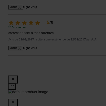
Utile
(0)
Signaler
5
/
5
Avis vérifié
correspondant a mes attentes
Avis du
02/03/2017
, suite à une expérience du
22/02/2017
par
A.A.
Utile
(0)
Signaler