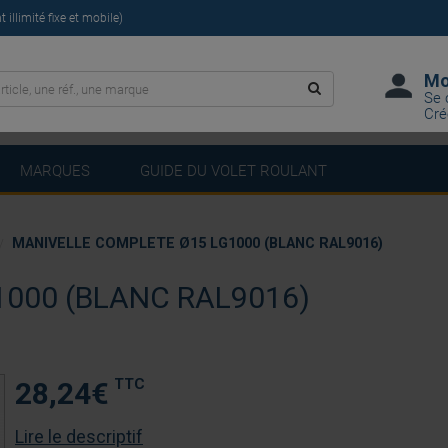
illimité fixe et mobile)
Mo
Se 
Cré
MARQUES
GUIDE DU VOLET ROULANT
MANIVELLE COMPLETE Ø15 LG1000 (BLANC RAL9016)
000 (BLANC RAL9016)
TTC
28,24
€
Lire le descriptif