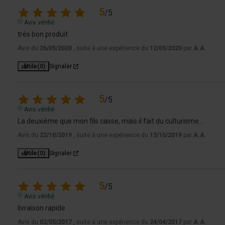
5
/
5
Avis vérifié
très bon produit
Avis du
26/05/2020
, suite à une expérience du
12/05/2020
par
A.A.
Utile
(0)
Signaler
5
/
5
Avis vérifié
La deuxième que mon fils casse, mais il fait du culturisme...
Avis du
22/10/2019
, suite à une expérience du
13/10/2019
par
A.A.
Utile
(0)
Signaler
5
/
5
Avis vérifié
livraison rapide
Avis du
02/05/2017
, suite à une expérience du
24/04/2017
par
A.A.