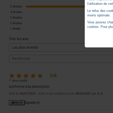
l'utilisation de c
5
étoiles
Le refus des cook
4
étoiles
moins optimale.
3
étoiles
Vous pouvez chang
2
étoiles
cookies. Pour plu
1
étoile
Trier les avis
5
/
5
Avis vérifié
conforme à la description
Avis du
06/07/2021
, suite à une expérience du
28/06/2021
par
A.A.
Utile
(0)
Signaler