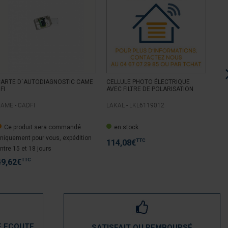
CARTE D´AUTODIAGNOSTIC CAME
CELLULE PHOTO ÉLECTRIQUE
CEL
FI
AVEC FILTRE DE POLARISATION
AME -
CADFI
LAKAL -
LKL6119012
SOM
Ce produit sera commandé
en stock
e
niquement pour vous, expédition
TTC
114,08
€
76
ntre 15 et 18 jours
TTC
49,62
€
E ECOUTE
SATISFAIT OU REMBOURSÉ