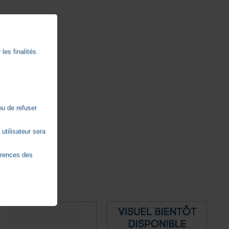
les finalités
ou de refuser
utilisateur sera
érences des