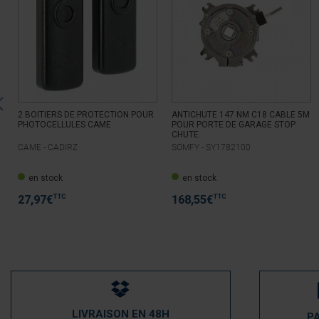
2 BOITIERS DE PROTECTION POUR
ANTICHUTE 147 NM C18 CABLE 5M
PHOTOCELLULES CAME
POUR PORTE DE GARAGE STOP
CHUTE
CAME -
CADIRZ
SOMFY -
SY1782100
en stock
en stock
TTC
TTC
27,97
€
168,55
€
LIVRAISON EN 48H
P