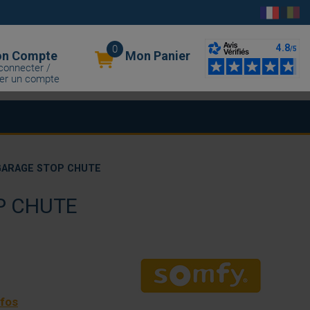
0
n Compte
Mon Panier
connecter /
er un compte
GARAGE STOP CHUTE
P CHUTE
nfos