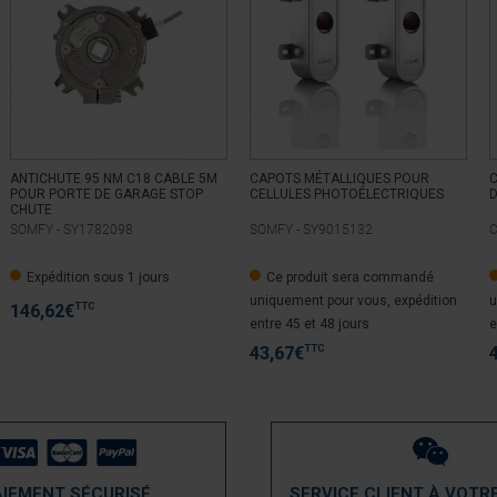
ANTICHUTE 95 NM C18 CABLE 5M
CAPOTS MÉTALLIQUES POUR
POUR PORTE DE GARAGE STOP
CELLULES PHOTOÉLECTRIQUES
D
CHUTE
SOMFY -
SY1782098
SOMFY -
SY9015132
C
Expédition sous 1 jours
Ce produit sera commandé
uniquement pour vous, expédition
u
TTC
146,62
€
entre 45 et 48 jours
e
TTC
43,67
€
AIEMENT SÉCURISÉ
SERVICE CLIENT À VOTR