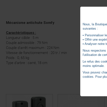
Mécanisme antichute Somfy
Nous, la Boutique 
suivantes :
Caractéristiques :
• Personnaliser le
Longueur câble : 5 m
• Offrir une expé
Couple admissible : 79 Nm
• Analyser notre t
Couple d'arrêt maximum : 224 Nm
Nous respectons vo
Vitesse de fonctionnement : 20 tr / min
l'utilisation de c
Poids : 0, 65 kg
Le refus des cook
Type d'arbre : carré, 18 cm
moins optimale.
Vous pouvez chang
cookies. Pour plu