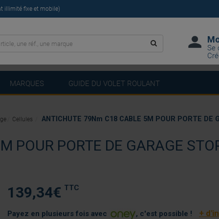
illimité fixe et mobile)
Mo
Se 
Cré
MARQUES
GUIDE DU VOLET ROULANT
ANTICHUTE 79Nm C18 CABLE 5M POUR PORTE DE 
age
Cellules
5M POUR PORTE DE GARAGE STO
TTC
139,34
€
+ d'i
Payez en plusieurs fois avec
, c'est possible !