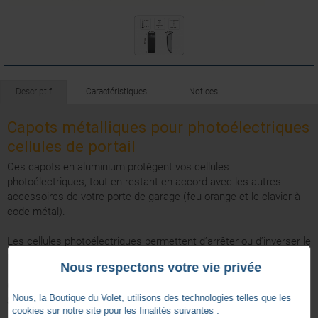
Descriptif
Caractéristiques
Notices
Capots métalliques pour photoélectriques
cellules de portail
Ces capots en aluminium protègent vos cellules
photoélectriques, tout en restant en accord avec les autres
accessoires de votre porte de garage (feu orange et le clavier à
code métal).
Les cellules photoélectriques permettent d’arrêter ou d’inverser le
mouvement d’une motorisation en cas de détection d’obstacle.
Nous respectons votre vie privée
Ces capots sont compatibles avec les cellules photoélectriques :
Nous, la Boutique du Volet, utilisons des technologies telles que les
SY1841155.
cookies sur notre site pour les finalités suivantes :