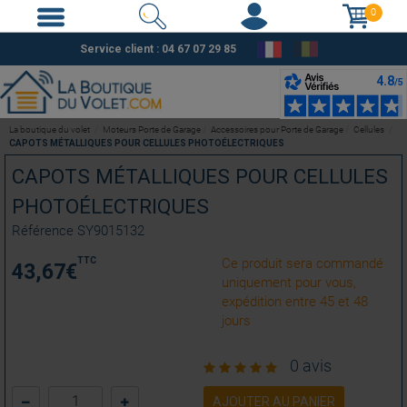
0
Service client :
04 67 07 29 85
La boutique du volet
Moteurs Porte de Garage
Accessoires pour Porte de Garage
Cellules
CAPOTS MÉTALLIQUES POUR CELLULES PHOTOÉLECTRIQUES
CAPOTS MÉTALLIQUES POUR CELLULES
PHOTOÉLECTRIQUES
Référence
SY9015132
TTC
Ce produit sera commandé
43,67
€
uniquement pour vous,
expédition entre 45 et 48
jours
0 avis
AJOUTER AU PANIER