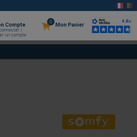
0
n Compte
Mon Panier
connecter /
er un compte