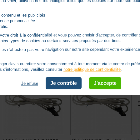
du Volet, utilisons des technologies telles que les cookies sur notre site pour 
Description du produit
 contenu et les publicités
rience personnalisée
rafic.
5M
tre droit à la confidentialité et vous pouvez choisir d'accepter, de contrôler 
ertains types de cookies ou certains services proposés par des tiers.
ies n'affectera pas votre navigation sur notre site cependant votre expérience 
Autres produits - Moteur Somfy
er d'avis ou retirer votre consentement à tout moment via le centre de préf
s d'informations, veuillez consulter
notre politique de confidentialité
.
Je contrôle
J'accepte
Je refuse