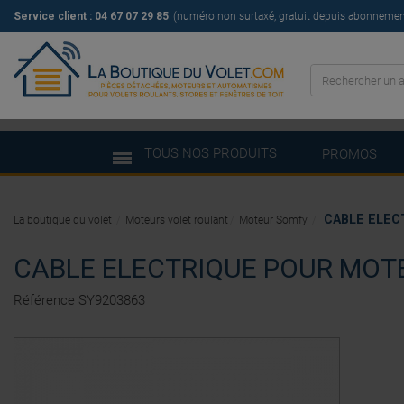
Service client :
04 67 07 29 85
(numéro non surtaxé, gratuit depuis abonnement 
TOUS NOS PRODUITS
PROMOS
CABLE ELEC
La boutique du volet
Moteurs volet roulant
Moteur Somfy
CABLE ELECTRIQUE POUR MOT
Référence
SY9203863