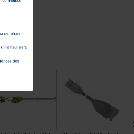
les finalités
ou de refuser
utilisateur sera
érences des