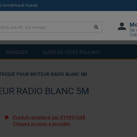
illimité fixe et mobile)
Mo
Se 
Cré
MARQUES
GUIDE DU VOLET ROULANT
TRIQUE POUR MOTEUR RADIO BLANC 5M
EUR RADIO BLANC 5M
Produit remplacé par SY9001648
Cliquez ici pour y accéder