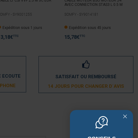
ABLE LT CSI VVF 2.5 M 3C EUR
CABLE MOTEUR BSO MOTEUR J4
CAB
AVEC CONNECTION STAS3 L 0.5 M
AVE
OMFY -
SY9001255
SOMFY -
SY9014181
SOM
Expédition sous 1 jours
Expédition sous 45 jours
e
TTC
TTC
13,18
€
15,78
€
17
E ECOUTE
SATISFAIT OU REMBOURSÉ
ÉPHONE
14 JOURS POUR CHANGER D´AVIS