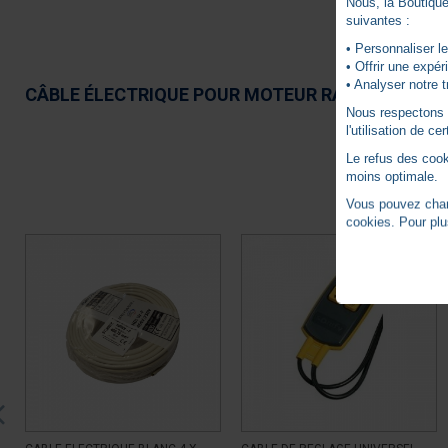
Nous, la Boutique 
suivantes :
• Personnaliser le
• Offrir une expé
• Analyser notre t
CÂBLE ÉLECTRIQUE POUR MOTEUR RADIO BLANC 
Nous respectons vo
l'utilisation de c
Le refus des cook
moins optimale.
Vous pouvez chang
cookies. Pour plu