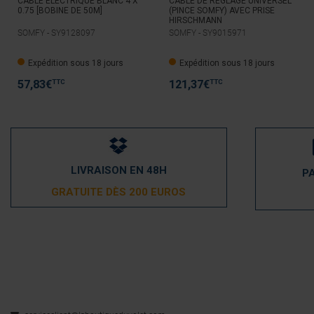
CABLE ELECTRIQUE BLANC 4 X
CABLE DE REGLAGE UNIVERSEL
0.75 [BOBINE DE 50M]
(PINCE SOMFY) AVEC PRISE
HIRSCHMANN
SOMFY -
SY9128097
SOMFY -
SY9015971
Expédition sous 18 jours
Expédition sous 18 jours
TTC
TTC
57,83
€
121,37
€
LIVRAISON EN 48H
P
GRATUITE DÈS 200 EUROS