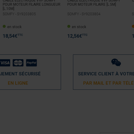
CABLE ÉLECTRIQUE VVF SOMFY
CABLE ÉLECTRIQUE VVF SOMFY
C
POUR MOTEUR FILAIRE LONGUEUR
POUR MOTEUR FILAIRE [L.5M]
[L.10M]
SOMFY -
SY9203805
SOMFY -
SY9203804
S
en stock
en stock
TTC
TTC
18,54
€
12,56
€
AIEMENT SÉCURISÉ
SERVICE CLIENT À VOTR
EN LIGNE
PAR MAIL ET PAR TÉL