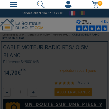
0
Service client :
04 67 07 29 85
La boutique du volet
Moteurs volet roulant
Moteur Somfy
CABLE MOTEUR RADIO
RTS/IO 5M BLANC
CABLE MOTEUR RADIO RTS/IO 5M
BLANC
Référence
SY9001648
TTC
Expédition sous 1 jours
14,70
€
5 avis
AJOUTER AU PANIER