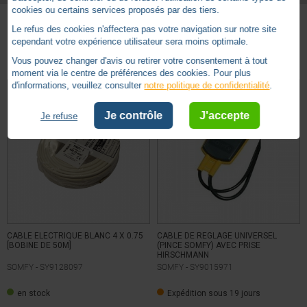
cookies ou certains services proposés par des tiers.
Le refus des cookies n'affectera pas votre navigation sur notre site
Basé sur
5
avis soumis à un
cependant votre expérience utilisateur sera moins optimale.
Autres produits - Moteur Somfy
contrôle
Vous pouvez changer d'avis ou retirer votre consentement à tout
Voir tous les avis sur ce site
moment via le centre de préférences des cookies. Pour plus
d'informations, veuillez consulter
notre politique de confidentialité
.
5
étoiles
5
4
étoiles
0
Je contrôle
J'accepte
Je refuse
3
étoiles
0
2
étoiles
0
1
étoile
0
Trier les avis
CABLE ELECTRIQUE BLANC 4 X 0.75
CABLE DE REGLAGE UNIVERSEL
[BOBINE DE 50M]
(PINCE SOMFY) AVEC PRISE
HIRSCHMANN
SOMFY -
SY9128097
SOMFY -
SY9015971
5
/
5
en stock
Expédition sous 19 jours
Avis vérifié