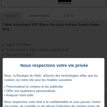
Descriptif
Caractéristiques
Avis (5)
Cable électrique VVF Blanc 5m pour moteur Somfy Radio
RTS
Cable VVF blanc
3 conducteurs (bleu, marron, jaune/vert)
Section 0,75 mm²
Nous respectons votre vie privée
Equipé du connecteur pour opérateur de diamètre 50 et 60 à
Nous, la Boutique du Volet, utilisons des technologies telles que les
l'exception des moteurs Somfy radio CSI et S&SO RS100
cookies sur notre site pour les finalités suivantes :
Pour l'utilisation avec les opérateurs radio (RTS et io)
• Personnaliser le contenu et les publicités
• Offrir une expérience personnalisée
5
5 ans
Garantie
/
5
• Analyser notre trafic.
VOIR TOUS LES ARTICLES
SOMFY
Nous respectons votre droit à la confidentialité et vous pouvez choisir
d'accepter, de contrôler ou de refuser l'utilisation de certains types de