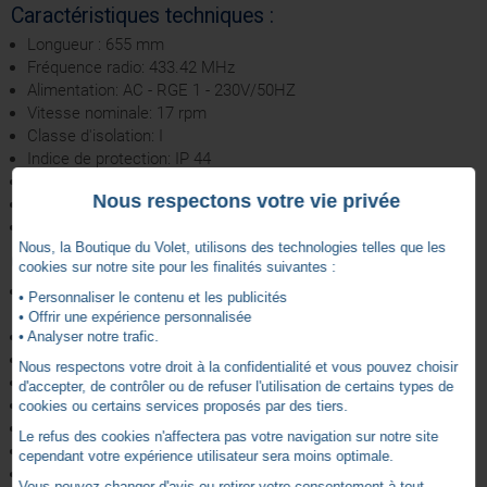
Caractéristiques techniques :
Longueur : 655 mm
Fréquence radio: 433.42 MHz
Alimentation: AC - RGE 1 - 230V/50HZ
Vitesse nominale: 17 rpm
Classe d'isolation: I
Indice de protection: IP 44
Diamètre: 50 mm
Nous respectons votre vie privée
Technologies compatibles: RTS
Couple Nominal: 20 Nm
Nous, la Boutique du Volet, utilisons des technologies telles que les
Composition du kit :
cookies sur notre site pour les finalités suivantes :
Moteur OXIMO RTS 20Nm compatible avec des fenêtres de
• Personnaliser le contenu et les publicités
1000 à 1500mm.
• Offrir une expérience personnalisée
6 supports moteurs au choix,
• Analyser notre trafic.
Axe d'enroulement de diamètre 54 mm
Nous respectons votre droit à la confidentialité et vous pouvez choisir
2 flasques tournantes (diamètre 145mm et diamètre 115mm)
d'accepter, de contrôler ou de refuser l'utilisation de certains types de
Point de commande radio SMOOVE
cookies ou certains services proposés par des tiers.
1 couronne moteur
Le refus des cookies n'affectera pas votre navigation sur notre site
1 roue moteur
cependant votre expérience utilisateur sera moins optimale.
2 attaches tablier 1 maillon
Vous pouvez changer d'avis ou retirer votre consentement à tout