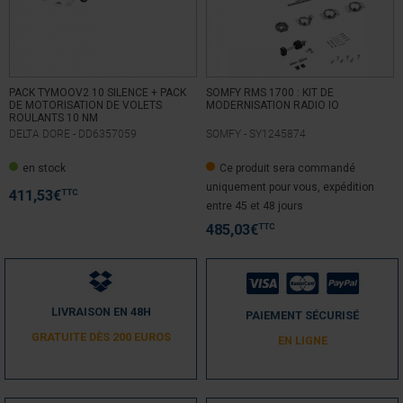
Trier les avis
PACK TYMOOV2 10 SILENCE + PACK
SOMFY RMS 1700 : KIT DE
DE MOTORISATION DE VOLETS
MODERNISATION RADIO IO
ROULANTS 10 NM
DELTA DORE -
DD6357059
SOMFY -
SY1245874
4
/
5
en stock
Ce produit sera commandé
Avis vérifié
uniquement pour vous, expédition
Moteur silencieux. Il faut fixer le support moteur sur le flasque avec 
TTC
411,53
€
entre 45 et 48 jours
des vis à têtes plates.
TTC
485,03
€
Avis du
09/04/2019
, suite à une expérience du
19/03/2019
par
A.A.
Utile
(0)
Signaler
LIVRAISON EN 48H
PAIEMENT SÉCURISÉ
1
GRATUITE DÈS 200 EUROS
EN LIGNE