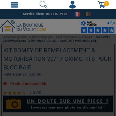
0
Service client :
04 67 07 29 85
La boutique du volet
Moteurs volet roulant
Kit de motorisation volet roulant
KIT SOMFY
DE REMPLACEMENT & MOTORISATION 20/17 OXIMO RTS POUR BLOC BAIE
KIT SOMFY DE REMPLACEMENT &
MOTORISATION 20/17 OXIMO RTS POUR
BLOC BAIE
Référence
SY1030100
Produit indisponible
1 avis