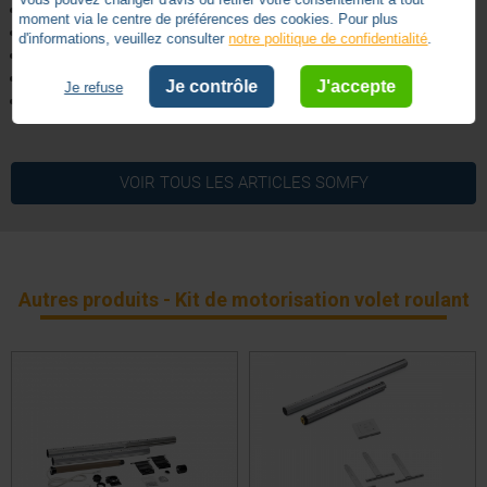
2 attaches tablier 2 maillons
moment via le centre de préférences des cookies. Pour plus
Tandem ZF54
d'informations, veuillez consulter
notre politique de confidentialité
.
Pion adaptation tandem
2 butées bouchon lame finale
Je contrôle
J'accepte
Je refuse
Notice de pose
4
5 ans
Garantie
/
5
VOIR TOUS LES ARTICLES
SOMFY
Basé sur
1
avis soumis à un
Autres produits - Kit de motorisation volet roulant
contrôle
Voir tous les avis sur ce site
5
étoiles
0
4
étoiles
1
3
étoiles
0
2
étoiles
0
1
étoile
0