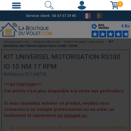
0
Service client :
04 67 07 29 85
La boutique du volet
Moteurs volet roulant
Kit de motorisation volet roulant
KIT
UNIVERSEL MOTORISATION RS100 IO 10 NM 17 RPM
KIT UNIVERSEL MOTORISATION RS100
IO 10 NM 17 RPM
Référence
SY1246733
***ATTENTION***
Cet article n'est plus disponible à la vente aux particuliers.
Si vous souhaitez acheter ce produit, veuillez vous
connecter à un compte professionnel ou en créer un
facilement et rapidement
en cliquant ici.
Ce produit sera commandé uniquement pour vous, expédition