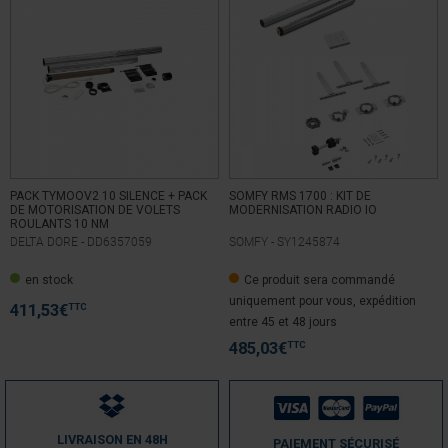
PACK TYMOOV2 10 SILENCE + PACK
SOMFY RMS 1700 : KIT DE
DE MOTORISATION DE VOLETS
MODERNISATION RADIO IO
ROULANTS 10 NM
DELTA DORE -
DD6357059
SOMFY -
SY1245874
en stock
Ce produit sera commandé
uniquement pour vous, expédition
TTC
411,53
€
entre 45 et 48 jours
TTC
485,03
€
LIVRAISON EN 48H
PAIEMENT SÉCURISÉ