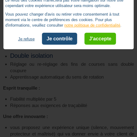
Le refus des cookies n'affectera pas votre navigation sur notre site
cependant votre expérience utilisateur sera moins optimale.
Un kit moteur + accessoires qui s’adapte à 90% des volets
Vous pouvez changer d'avis ou retirer votre consentement à tout
roulants du marché
moment via le centre de préférences des cookies. Pour plus
d'informations, veuillez consulter
notre politique de confidentialité
.
Bénéfices du moteur :
Je contrôle
J'accepte
Je refuse
Installation simple :
Double isolation
Réglage ou re-réglage des fins de courses sans double
coupure
Apprentissage automatique du sens de rotation
Esprit tranquille :
Fiabilité multipliée par 5
Réponses aux exigences de traçabilité
Une offre innovante :
vous proposez une expérience unique (silence, mouvement
protecteur et maîtrisé) qui va donner envie à votre client de