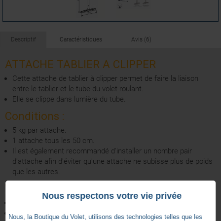
Descriptif
Caractéristiques
Avis (6)
ATTACHE TABLIER A CLIPPER
Cette attache de tablier à clipper permet de faire la liaison
entre le tablier et le tube du volet roulant.
Elle se clippe dans lumière du tube.
Conditions :
5 kg par attache.
1 attache tous les 50 cm.
Il est également recommandé d'installer un nombre pair
d'attache afin d'éviter qu'une attache ne subisse plus de poids
que les autres.
Version :
Nous respectons votre vie privée
Lame de 14
Couleur Noire
Nous, la Boutique du Volet, utilisons des technologies telles que les