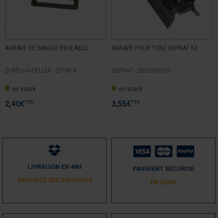
Trier les avis
AGRAFE DE SANGLE REGLABLE
AGRAFE POUR TUBE DEPRAT 62
ZURFLUH-FELLER -
ZFH814
DEPRAT -
DE2009/G00
5
/
5
en stock
en stock
Avis vérifié
Nickel
TTC
TTC
2,40
€
3,55
€
Avis du
11/12/2022
, suite à une expérience du
27/11/2022
par
A.A.
Utile
(0)
Signaler
4
/
5
LIVRAISON EN 48H
PAIEMENT SÉCURISÉ
Avis vérifié
GRATUITE DÈS 200 EUROS
EN LIGNE
Voir plus haut
Avis du
22/03/2022
, suite à une expérience du
10/03/2022
par
A.A.
Utile
(0)
Signaler