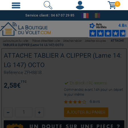
0
Service client :
04 67 07 29 85
La boutique du volet
Pièces détachées volet
Attaches tablier
Attaches souples
ATTACHE
TABLIER A CLIPPER (Lame 14: LG 147) OCTO
ATTACHE TABLIER A CLIPPER (Lame 14:
LG 147) OCTO
Référence
ZFH881B
TTC
En stock
(192 restants)
2,58
€
Commandez avant 14h pour un départ
le jour même
6 avis
AJOUTER AU PANIER