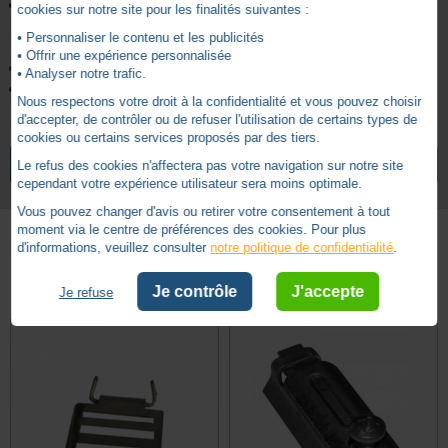
Longueur :
147 mm
cookies sur notre site pour les finalités suivantes :
Caractéristiques :
• Personnaliser le contenu et les publicités
• Offrir une expérience personnalisée
Lame :
Inox.
• Analyser notre trafic.
Profil
: P.A. + 13 % fibre de verre.
Nous respectons votre droit à la confidentialité et vous pouvez choisir
d'accepter, de contrôler ou de refuser l'utilisation de certains types de
cookies ou certains services proposés par des tiers.
4.5
14 mm
Epaisseur lame
/
5
VOIR TOUS LES ARTICLES
ZURFLUH-FELLER
Le refus des cookies n'affectera pas votre navigation sur notre site
A clipper Octo
Type fixation
cependant votre expérience utilisateur sera moins optimale.
Vous pouvez changer d'avis ou retirer votre consentement à tout
moment via le centre de préférences des cookies. Pour plus
d'informations, veuillez consulter
notre politique de confidentialité
.
Basé sur
6
avis soumis à un
Autres produits - Attaches souples
contrôle
Je contrôle
J'accepte
Je refuse
Voir tous les avis sur ce site
5
étoiles
3
4
étoiles
3
3
étoiles
0
2
étoiles
0
1
étoile
0