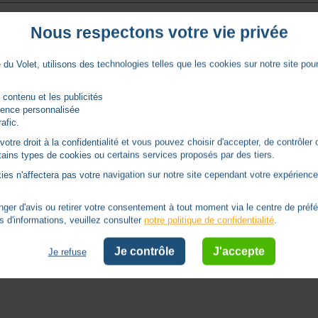
Nous respectons votre vie privée
du Volet, utilisons des technologies telles que les cookies sur notre site pour 
 sur votre site. Il est précisé que c'est pour un volet de 8 mm  mais appa
que j'avais et c'est parfait.
 contenu et les publicités
rience personnalisée
rafic.
tre droit à la confidentialité et vous pouvez choisir d'accepter, de contrôler 
ertains types de cookies ou certains services proposés par des tiers.
ies n'affectera pas votre navigation sur notre site cependant votre expérience 
er d'avis ou retirer votre consentement à tout moment via le centre de préf
s d'informations, veuillez consulter
notre politique de confidentialité
.
Je contrôle
J'accepte
Je refuse