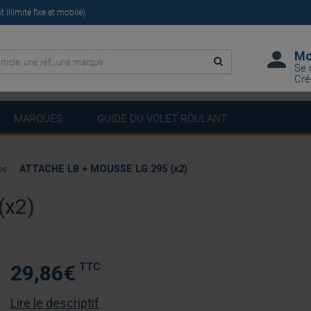
illimité fixe et mobile)
Mo
Se 
Cré
MARQUES
GUIDE DU VOLET ROULANT
ATTACHE LB + MOUSSE LG 295 (x2)
es
(x2)
TTC
29,86
€
Lire le descriptif