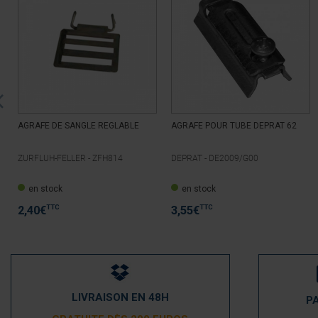
AGRAFE DE SANGLE REGLABLE
AGRAFE POUR TUBE DEPRAT 62
ZURFLUH-FELLER -
ZFH814
DEPRAT -
DE2009/G00
en stock
en stock
TTC
TTC
2,40
€
3,55
€
LIVRAISON EN 48H
P