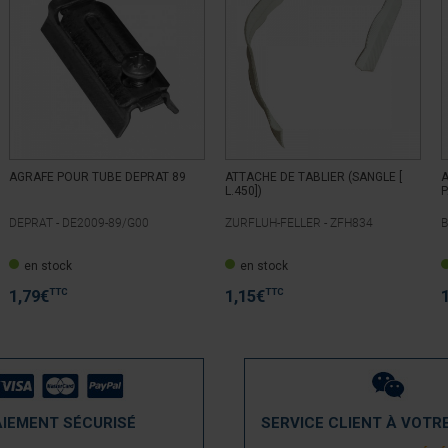
AGRAFE POUR TUBE DEPRAT 89
ATTACHE DE TABLIER (SANGLE [
A
L.450])
P
DEPRAT -
DE2009-89/G00
ZURFLUH-FELLER -
ZFH834
en stock
en stock
TTC
TTC
1,79
€
1,15
€
AIEMENT SÉCURISÉ
SERVICE CLIENT À VOTR