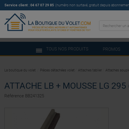
Service client :
04 67 07 29 85
(numéro non surtaxé, gratuit depuis abonnement 
TOUS NOS PRODUITS
PROMOS
La boutique du volet
Pièces détachées volet
Attaches tablier
Attaches soupl
ATTACHE LB + MOUSSE LG 295 
Référence
BB241325