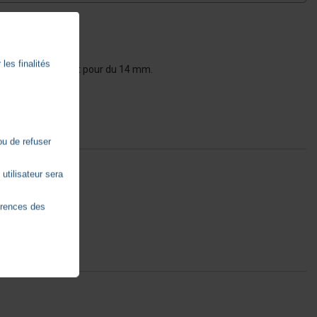
les finalités
remment c'est plutôt pour du 14 mm.

ou de refuser
utilisateur sera
érences des