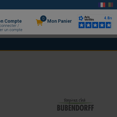
0
n Compte
Mon Panier
connecter /
er un compte