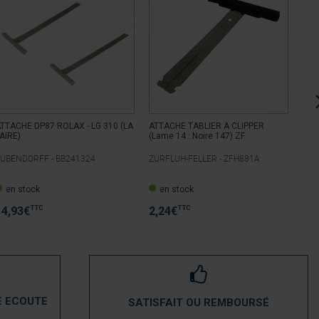
TTACHE DP87 ROLAX - LG 310 (LA
ATTACHE TABLIER A CLIPPER
ATT
AIRE)
(Lame 14 : Noire 147) ZF
(La
BUBENDORFF -
BB241324
ZURFLUH-FELLER -
ZFH881A
ZUR
en stock
en stock
e
TTC
TTC
14,93
€
2,24
€
2,
E ECOUTE
SATISFAIT OU REMBOURSÉ