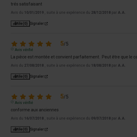
trés satisfaisant
Avis du
10/01/2019
, suite à une expérience du
28/12/2018
par
A.A.
Utile
(0)
Signaler
5
/
5
Avis vérifié
La pièce est montée et convient parfaitement.  Peut être que le ca
Avis du
27/08/2018
, suite à une expérience du
18/08/2018
par
A.A.
Utile
(0)
Signaler
5
/
5
Avis vérifié
conforme aux anciennes
Avis du
16/07/2018
, suite à une expérience du
09/07/2018
par
A.A.
Utile
(0)
Signaler