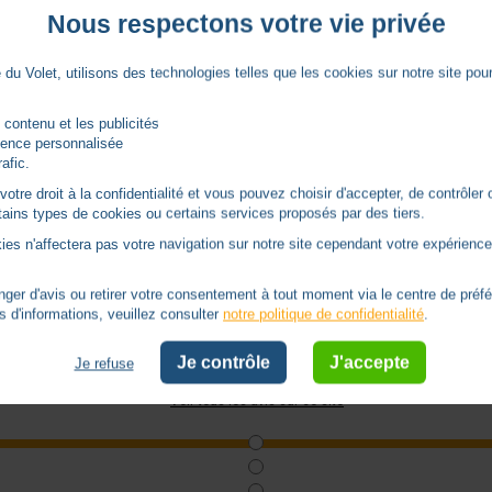
Nous respectons votre vie privée
notice-telis-16-rts
du Volet, utilisons des technologies telles que les cookies sur notre site pour 
 contenu et les publicités
Avis
rience personnalisée
rafic.
tre droit à la confidentialité et vous pouvez choisir d'accepter, de contrôler 
ertains types de cookies ou certains services proposés par des tiers.
5
/
5
ies n'affectera pas votre navigation sur notre site cependant votre expérience 
er d'avis ou retirer votre consentement à tout moment via le centre de préf
s d'informations, veuillez consulter
notre politique de confidentialité
.
Basé sur
1
avis soumis à un
Je contrôle
J'accepte
Je refuse
contrôle
Voir tous les avis sur ce site