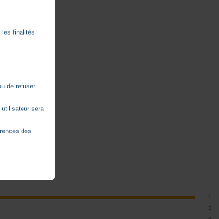
les finalités
ou de refuser
utilisateur sera
érences des
1
0
0