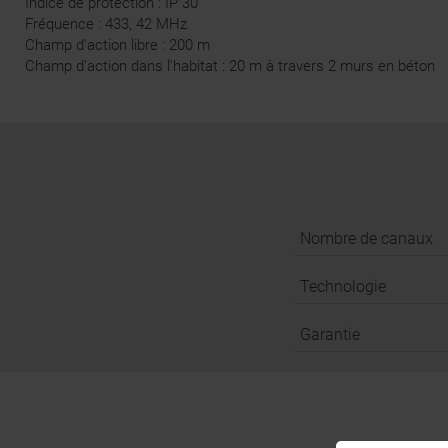
Indice de protection : IP 30
Fréquence : 433, 42 MHz
Champ d'action libre : 200 m
Champ d'action dans l'habitat : 20 m à travers 2 murs en béton
Nombre de canaux
Technologie
Garantie