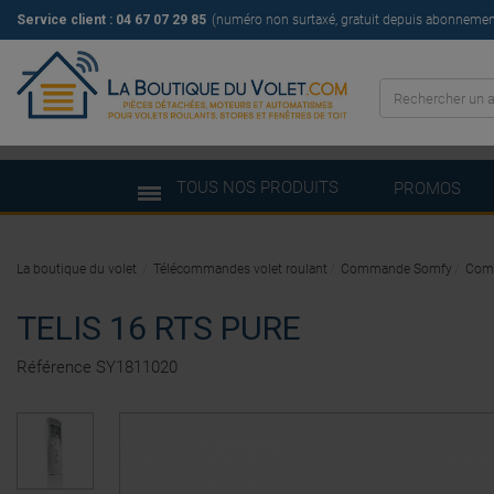
Service client :
04 67 07 29 85
(numéro non surtaxé, gratuit depuis abonnement 
TOUS NOS PRODUITS
PROMOS
La boutique du volet
Télécommandes volet roulant
Commande Somfy
Com
TELIS 16 RTS PURE
Référence
SY1811020