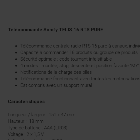
Télécommande Somfy TELIS 16 RTS PURE
Télécommande centrale radio RTS 16 pure à canaux, indivi
Capacité à commander 16 produits ou groupe de produits
Sécurité optimale : code tournant infalsifiable
4 modes : montée, stop, descente et position favorite "MY"
Notifications de la charge des piles
Télécommande fonctionnant avec toutes les motorisation
Est compris avec un support mural
Caractéristiques
Longueur / largeur : 151 x 47 mm
Hauteur : 18 mm
Type de batterie : AAA (LR03)
Voltage : 2 x 1,5 V