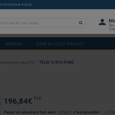
illimité fixe et mobile)
Mo
Se 
Cré
MARQUES
GUIDE DU VOLET ROULANT
TELIS 16 RTS PURE
mande Somfy Radio RTS
TTC
196,84
€
+ d'i
Payez en plusieurs fois avec
, c'est possible !