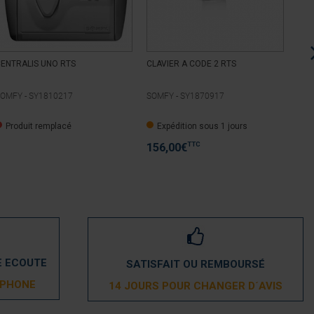
ENTRALIS UNO RTS
CLAVIER A CODE 2 RTS
CLA
MET
OMFY -
SY1810217
SOMFY -
SY1870917
SOM
Produit remplacé
Expédition sous 1 jours
P
TTC
156,00
€
E ECOUTE
SATISFAIT OU REMBOURSÉ
ÉPHONE
14 JOURS POUR CHANGER D´AVIS