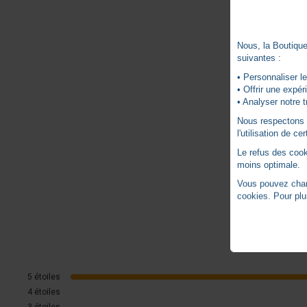
Nous, la Boutique 
suivantes :
• Personnaliser le
• Offrir une expé
• Analyser notre t
Nous respectons vo
l'utilisation de c
Le refus des cook
moins optimale.
Vous pouvez chang
cookies. Pour plu
5
étoiles
4
étoiles
3
étoiles