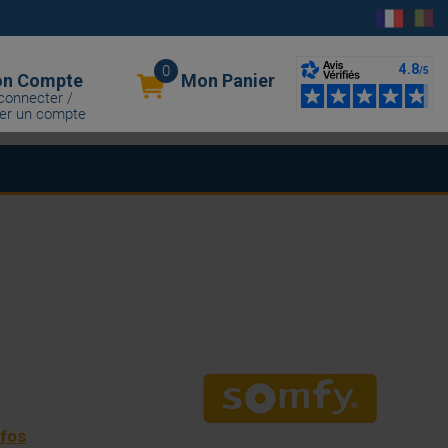
0
n Compte
Mon Panier
connecter /
er un compte
nfos