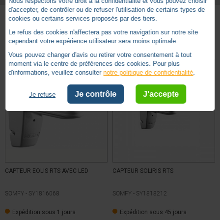
Nous respectons votre droit à la confidentialité et vous pouvez choisir
d'accepter, de contrôler ou de refuser l'utilisation de certains types de
cookies ou certains services proposés par des tiers.
Le refus des cookies n'affectera pas votre navigation sur notre site
Autres produits - Commande Somfy Radio RTS
cependant votre expérience utilisateur sera moins optimale.
Vous pouvez changer d'avis ou retirer votre consentement à tout
moment via le centre de préférences des cookies. Pour plus
d'informations, veuillez consulter
notre politique de confidentialité
.
Je contrôle
J'accepte
Je refuse
CAPTEUR EOLIS RTS AVEC LED
CAPTEUR SOLIRIS RTS
SOMFY -
SY1816068
SOMFY -
SY1818212
Expédition sous 1 jours
Expédition sous 45 jours