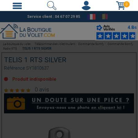
0
Service client :
04 67 07 29 85
La boutique du volet
Télécommandes volet roulant
Commande Somfy
Commande Somfy
Radio RTS
TELIS 1 RTS SILVER
TELIS 1 RTS SILVER
Référence
SY1810637
Produit indisponible
0 avis