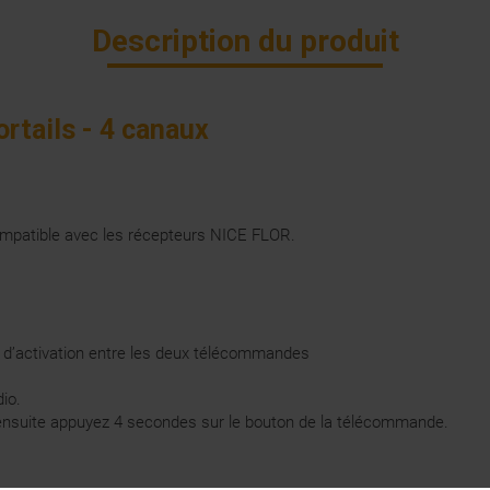
Description du produit
tails - 4 canaux
ompatible avec les récepteurs NICE FLOR.
e d’activation entre les deux télécommandes
dio.
 ensuite appuyez 4 secondes sur le bouton de la télécommande.