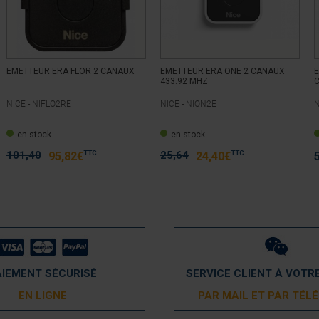
EMETTEUR ERA FLOR 2 CANAUX
EMETTEUR ERA ONE 2 CANAUX
E
433.92 MHZ
C
NICE -
NIFLO2RE
NICE -
NION2E
N
en stock
en stock
101,40
25,64
TTC
TTC
95,82
€
24,40
€
AIEMENT SÉCURISÉ
SERVICE CLIENT À VOTR
EN LIGNE
PAR MAIL ET PAR TÉL