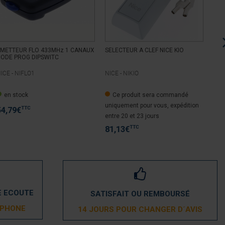
METTEUR FLO 433MHz 1 CANAUX
SELECTEUR A CLEF NICE KIO
SER
ODE PROG DIPSWITC
FIX
ICE -
NIFLO1
NICE -
NIKIO
NIC
en stock
Ce produit sera commandé
C
uniquement pour vous, expédition
uni
TTC
54,79
€
entre 20 et 23 jours
entr
TTC
81,13
€
15
E ECOUTE
SATISFAIT OU REMBOURSÉ
ÉPHONE
14 JOURS POUR CHANGER D´AVIS