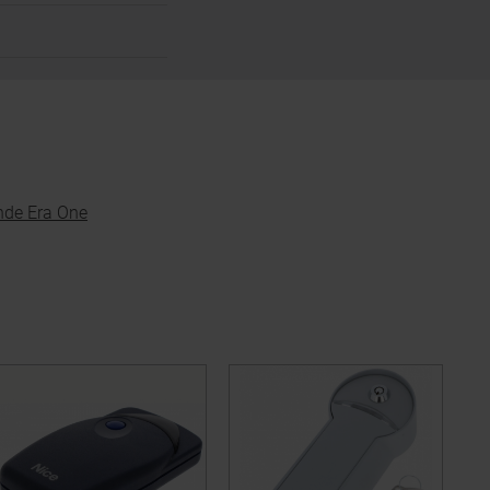
nde Era One
e