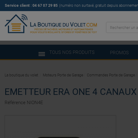
Service client :
04 67 07 29 85
(numéro non surtaxé, gratuit depuis abonnement 
TOUS NOS PRODUITS
PROMOS
La boutique du volet
Moteurs Porte de Garage
Commandes Porte de Garage
EMETTEUR ERA ONE 4 CANAUX 
Référence
NION4E