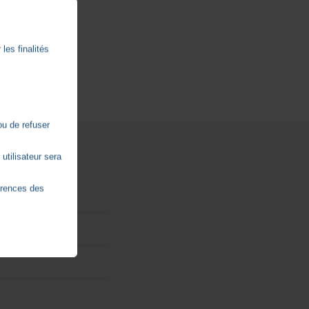
les finalités
ou de refuser
utilisateur sera
érences des