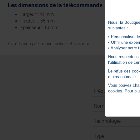
Les dimensions de la télécommande
Largeur : 44 mm
Hauteur : 55 mm
Nous, la Boutique 
Epaisseur : 10 mm
suivantes :
• Personnaliser le
• Offrir une expé
Livrée avec pile neuve, notice et garantie.
• Analyser notre t
Nous respectons vo
l'utilisation de c
Le refus des cook
moins optimale.
Vous pouvez chang
Fréquence (MHz)
cookies. Pour plu
Nombre de canaux
Technologie
Type