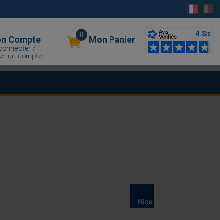
0
n Compte
Mon Panier
connecter /
er un compte