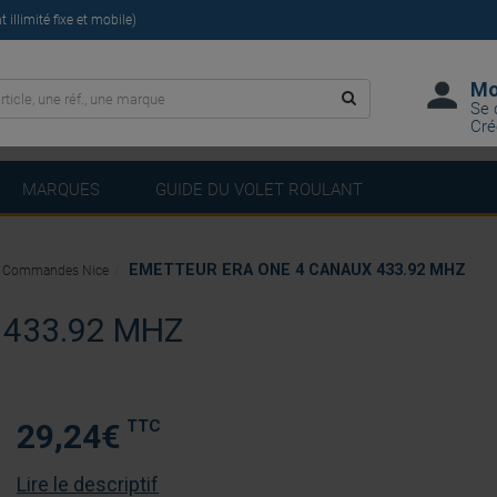
illimité fixe et mobile)
Mo
Se 
Cré
MARQUES
GUIDE DU VOLET ROULANT
EMETTEUR ERA ONE 4 CANAUX 433.92 MHZ
Commandes Nice
433.92 MHZ
TTC
29,24
€
Lire le descriptif