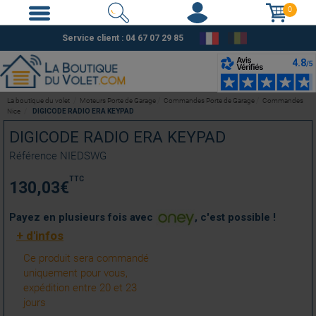
0
Service client :
04 67 07 29 85
La boutique du volet
Moteurs Porte de Garage
Commandes Porte de Garage
Commandes
Nice
DIGICODE RADIO ERA KEYPAD
DIGICODE RADIO ERA KEYPAD
Référence
NIEDSWG
TTC
130,03
€
Payez en plusieurs fois avec
, c'est possible !
+ d'infos
Ce produit sera commandé
uniquement pour vous,
expédition entre 20 et 23
jours