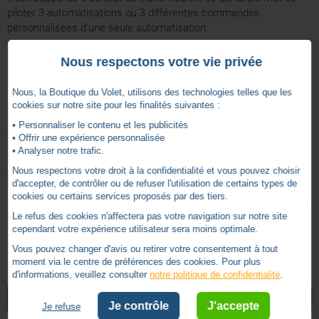
piloter 3 automatisations ou 3 différentes commandes
personnalisées d'une seule automatisation.
Une installation très facille puisqu'aucun câblage n'est à faire. La
Nous respectons votre vie privée
portée radio du digicode est de 25 mètres sans obstacles et de
15 mètres à l'intérieur.
Nous, la Boutique du Volet, utilisons des technologies telles que les
cookies sur notre site pour les finalités suivantes :
Ce clavier vous garantit une sécurité maximale grâce à sa
• Personnaliser le contenu et les publicités
combinaison qui est composée de 0 à 8 chiffres, ce qui permet
• Offrir une expérience personnalisée
de générer 99 999 999 de combinaisons possibles !
• Analyser notre trafic.
Il est également robuste grâce à un boitier anti-vandalisme en
Nous respectons votre droit à la confidentialité et vous pouvez choisir
fusion de métal (IP54).
d'accepter, de contrôler ou de refuser l'utilisation de certains types de
cookies ou certains services proposés par des tiers.
Une consommation électrique réduite car la transmission s'active
Le refus des cookies n'affectera pas votre navigation sur notre site
lors de l'appui puis s'éteind automatiquement.
cependant votre expérience utilisateur sera moins optimale.
De plus, le capteur de luminosité active l'éclairage du clavier
Vous pouvez changer d'avis ou retirer votre consentement à tout
uniquement lorsque cela s'avère nécessaire.
moment via le centre de préférences des cookies. Pour plus
d'informations, veuillez consulter
notre politique de confidentialité
.
433.92
Fréquence (MHz)
NOTICE SIMPLIFIÉE NIEDSWG
VOIR TOUS LES ARTICLES
NICE
Je contrôle
J'accepte
2 à 5 canaux
Je refuse
Nombre de canaux