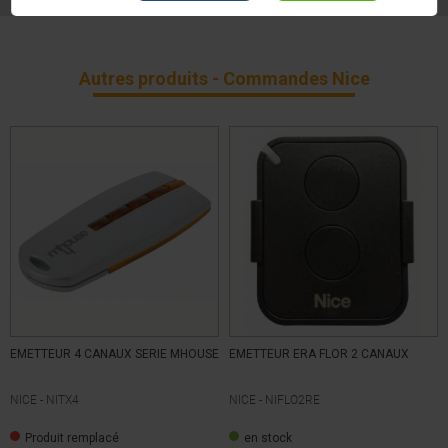
DOCUMENTATION TECHNIQUE NIEDSWG
Radio
Technologie
Clavier
Type
Autres produits - Commandes Nice
Rolling code
Type de codage
5 ans
Garantie
EMETTEUR 4 CANAUX SERIE MHOUSE
EMETTEUR ERA FLOR 2 CANAUX
NICE -
NITX4
NICE -
NIFLO2RE
Produit remplacé
en stock