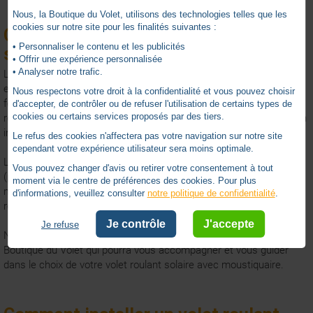
Nous, la Boutique du Volet, utilisons des technologies telles que les
cookies sur notre site pour les finalités suivantes :
Comment choisir mon volet roulant
• Personnaliser le contenu et les publicités
solaire avec moustiquaire ?
• Offrir une expérience personnalisée
• Analyser notre trafic.
Le choix va d'abord se faire en premier sur le volet roulant solaire
et sur l’ouverture où vous souhaitez installer ce dernier (fenêtre,
Nous respectons votre droit à la confidentialité et vous pouvez choisir
fenêtre de toit…). Vous pouvez demander à réaliser votre volet
d'accepter, de contrôler ou de refuser l'utilisation de certains types de
cookies ou certains services proposés par des tiers.
roulant solaire avec une moustiquaire intégrée sur mesure, ou bien
intégrer une moustiquaire à votre volet roulant par la suite.
Le refus des cookies n'affectera pas votre navigation sur notre site
cependant votre expérience utilisateur sera moins optimale.
Les critères essentiels à prendre en compte sont les dimensions
Vous pouvez changer d'avis ou retirer votre consentement à tout
(pour volet et moustiquaire) et le type de matériau (pour volet et
moment via le centre de préférences des cookies. Pour plus
moustiquaire). La réalisation sur-mesure de ce type de volet
d'informations, veuillez consulter
notre politique de confidentialité
.
roulant est privilégiée et plus commune.
Je contrôle
J'accepte
Je refuse
N’hésitez pas à prendre contact avec notre service client La
Boutique du Volet qui pourra vous accompagner et vous guider
dans le choix de votre volet roulant solaire avec moustiquaire.