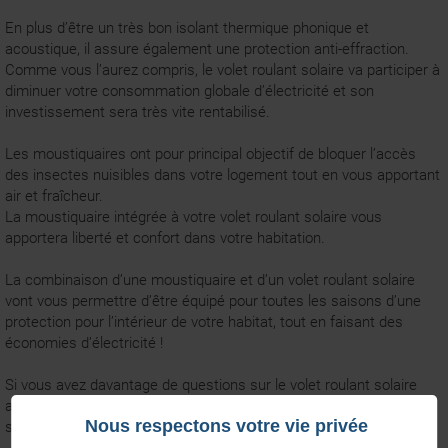
En plus d’être un très bon isolant thermique phonique et
acoustique, il assure également une protection anti-effraction.
Comme vous l’aurez compris, le volet roulant solaire va participer à
diminuer votre consommation globale d’électricité et son
investissement sera très vite rentabilisé.
Les moustiquaires ont pour principal objectif de bloquer l’accès
des insectes nuisibles dans votre logement tout en vous apportant
air et fraîcheur.
La moustiquaire intégrée à votre volet roulant solaire vous
apportera liberté et confort dans votre habitation.
La combinaison d’une moustiquaire et d’un volet roulant solaire
vont vous permettre d’être équipé pour toutes les saisons d’une
protection pour l’intérieur de votre habitat, tout en faisant des
économies d’électricité !
Si vous avez davantage de questions sur le volet roulant solaire
avec moustiquaire, n’hésitez pas à prendre contact avec notre
Nous respectons votre vie privée
service client La Boutique du Volet qui pourra vous renseigner.