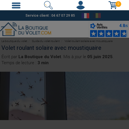
0
Service client :
04 67 07 29 85
La boutique du volet
Guide du volet roulant
Volet roulant solaire avec moustiquaire
Volet roulant solaire avec moustiquaire
Écrit par
La Boutique du Volet
. Mis à jour le
05 juin 2025
.
Temps de lecture :
3 min