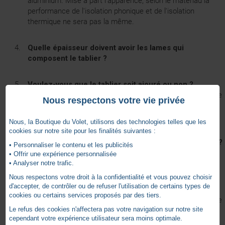
aluminium. Mise à part l'apparence, selon le matériau la
performance de l'isolation phonique et de l'isolation
thermique ne sera pas la même.
Quelle épaisseur doivent avoir les lames qui
composent le tablier ?
Voulez-vous que le tablier soit ajouré ou non ?
Des lames ajourées permettent de tamiser la lumière d'une
Nous respectons votre vie privée
pièce en pleine journée lorsque le volet roulant n'est pas
complètement fermé.
Nous, la Boutique du Volet, utilisons des technologies telles que les
cookies sur notre site pour les finalités suivantes :
Quels coloris souhaitez-vous pour votre volet roulant ?
• Personnaliser le contenu et les publicités
Pour le tablier ? Pour les coulisses ? Pour la lame finale ?
• Offrir une expérience personnalisée
• Analyser notre trafic.
Nous respectons votre droit à la confidentialité et vous pouvez choisir
Quelles sont les dimensions que doit avoir le volet
d'accepter, de contrôler ou de refuser l'utilisation de certains types de
roulant (hauteur et largeur) ?
cookies ou certains services proposés par des tiers.
Pour prendre les dimensions, nous vous recommandons de
Le refus des cookies n'affectera pas votre navigation sur notre site
suivre notre tuto présent dans notre guide du volet roulant
cependant votre expérience utilisateur sera moins optimale.
sur notre site.