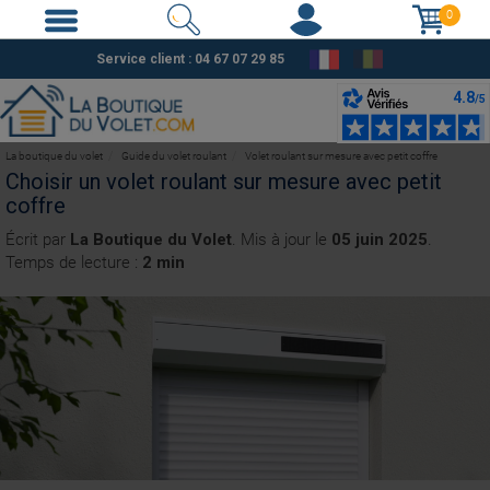
0
Service client :
04 67 07 29 85
La boutique du volet
Guide du volet roulant
Volet roulant sur mesure avec petit coffre
Choisir un volet roulant sur mesure avec petit
coffre
Écrit par
La Boutique du Volet
. Mis à jour le
05 juin 2025
.
Temps de lecture :
2 min