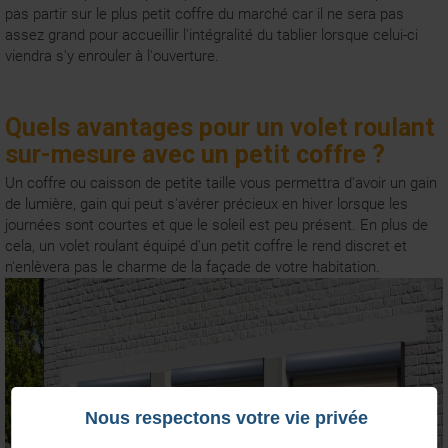
pas partir sur le plus petit coffre du marché car il ne sera pas
assez grand pour accueillir l'intégralité du tablier lorsque celui-ci
viendra s'y enrouler à l'ouverture.
Quels avantages pour un volet roulant
sur-mesure avec un petit coffre ?
Un coffre ou caisson de petite taille vous permettra d'avoir un gain
de lumière, gain qui peut s'avérer précieux en hiver lorsque les
journées sont courtes et que le soleil est peu présent. En plus de
cela, un volet roulant équipé d'un petit coffre le rend discret et
n'enlèvera pas le charme de la façade de votre habitation.
Nous respectons votre vie privée