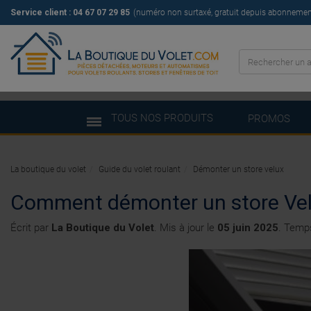
Service client :
04 67 07 29 85
(numéro non surtaxé, gratuit depuis abonnement 
TOUS NOS PRODUITS
PROMOS
La boutique du volet
Guide du volet roulant
Démonter un store velux
Comment démonter un store Vel
Écrit par
La Boutique du Volet
. Mis à jour le
05 juin 2025
. Temps