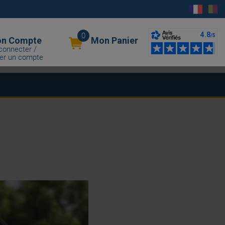
0
n Compte
Mon Panier
connecter /
er un compte