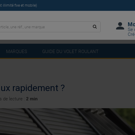
illimité fixe et mobile)
Mo
Se 
Cré
MARQUES
GUIDE DU VOLET ROULANT
ux rapidement ?
 de lecture :
2 min