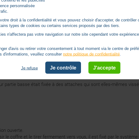
 contenu et les publicités
rience personnalisée
rafic.
tre droit à la confidentialité et vous pouvez choisir d'accepter, de contrôler 
ertains types de cookies ou certains services proposés par des tiers.
oile lors de la montée et de la descente. Pour les retirer, vous devez 
ies n'affectera pas votre navigation sur notre site cependant votre expérience 
ui sont fixés par un système de clip au sur le coffre et sur les attach
er d'avis ou retirer votre consentement à tout moment via le centre de préf
s d'informations, veuillez consulter
notre politique de confidentialité
.
Je contrôle
J'accepte
Je refuse
ur partie basse était fixée à des attaches qui sont elles-mêmes vissée
tion ouverte.
ir le coffre et le tirer fermement vers vous, il est fixé par le système 