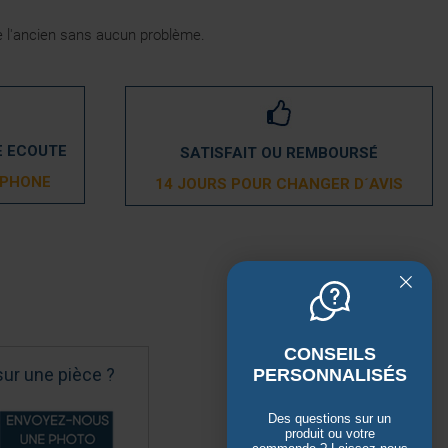
de l'ancien sans aucun problème.
E ECOUTE
SATISFAIT OU REMBOURSÉ
ÉPHONE
14 JOURS POUR CHANGER D´AVIS
CONSEILS
sur une pièce ?
PERSONNALISÉS
Des questions sur un
produit ou votre