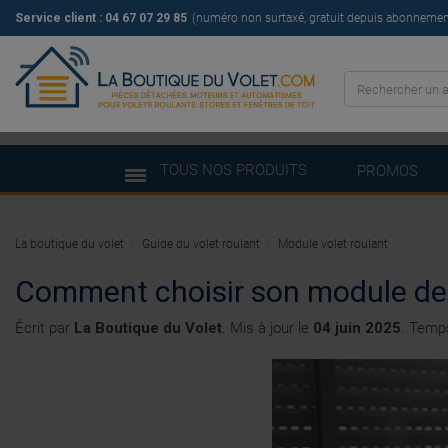
Service client :
04 67 07 29 85
(numéro non surtaxé, gratuit depuis abonnement 
TOUS NOS PRODUITS
PROMOS
La boutique du volet
Guide du volet roulant
Module volet roulant
Comment choisir son module de 
Écrit par
La Boutique du Volet
. Mis à jour le
04 juin 2025
. Temps