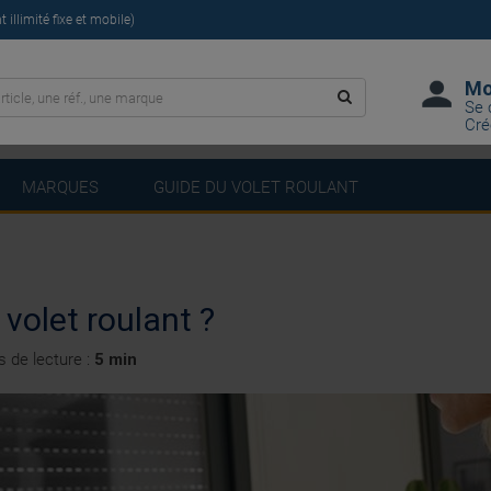
illimité fixe et mobile)
Mo
Se 
Cré
MARQUES
GUIDE DU VOLET ROULANT
volet roulant ?
 de lecture :
5 min