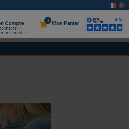
0
n Compte
Mon Panier
connecter /
er un compte