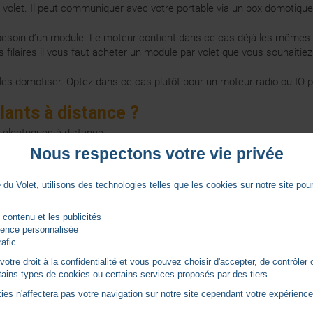
 de volet. Il peut communiquer avec votre portable via un box domotiqu
 besoin d’un module. Le moteur contient dans ce cas déjà les mêmes f
filaires il vous faut acheter un module par volet que vous souhaitie
e les domotiser. Optez dans ce cas plutôt pour un moteur radio ou IO 
lants à distance ?
 électriques à distance:
Nous respectons votre vie privée
ts en même temps d’un seul endroit, ou de votre téléphone portable 
erture et la fermeture en cas d'activation de l’alarme
du Volet, utilisons des technologies telles que les cookies sur notre site pour 
 contenu et les publicités
 vous pouvez faire ouvrir et fermer vos volets pour une simulation d
rience personnalisée
rafic.
tre droit à la confidentialité et vous pouvez choisir d'accepter, de contrôler 
 mettre en place des automatismes qui permettent la fermeture des v
ertains types de cookies ou certains services proposés par des tiers.
ure automatique. Tout cela vous permet de faire des économies éner
ies n'affectera pas votre navigation sur notre site cependant votre expérience 
ilaire en radio ?