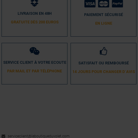
Utile
(0)
Signaler
LIVRAISON EN 48H
PAIEMENT SÉCURISÉ
GRATUITE DÈS 200 EUROS
5
EN LIGNE
/
5
Avis vérifié
En lieu et place de la pièce équivalente.
Avis du
07/07/2023
, suite à une expérience du
28/06/2023
par
A.A.
Utile
(0)
Signaler
SERVICE CLIENT À VOTRE ECOUTE
SATISFAIT OU REMBOURSÉ
PAR MAIL ET PAR TÉLÉPHONE
14 JOURS POUR CHANGER D´AVIS
5
/
5
Avis vérifié
Parfait
Avis du
12/07/2022
, suite à une expérience du
03/07/2022
par
A.A.
Utile
(0)
Signaler
5
/
5
serviceclient@laboutiqueduvolet.com
Avis vérifié