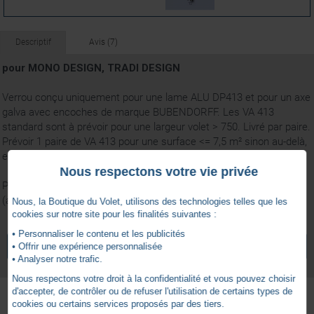
Descriptif
Avis (7)
pour MONO DESIGN, TRADI DESIGN
Verrou conçu uniquement pour une lame ALU DP413 et pour un axe
galva avec encoches de marque BUBENDORFF. Les VA 413
standard sont à prévoir pour une largeur volet > 750. Livré par paire.
Prévoir 1 paire de VA 413 pour une surface <= 7,5 m² sinon au-delà,
en prévoir 2.
Nous respectons votre vie privée
PHOTO NON CONTRACTUELLE
(attache actuellement blanche)
Nous, la Boutique du Volet, utilisons des technologies telles que les
cookies sur notre site pour les finalités suivantes :
5
• Personnaliser le contenu et les publicités
/
5
VOIR TOUS LES ARTICLES
BUBENDORFF
• Offrir une expérience personnalisée
• Analyser notre trafic.
Nous respectons votre droit à la confidentialité et vous pouvez choisir
d'accepter, de contrôler ou de refuser l'utilisation de certains types de
cookies ou certains services proposés par des tiers.