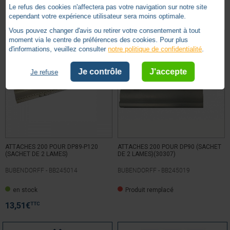
Basé sur
7
avis soumis à un
Autres produits - Attaches rigides - Verrous
Le refus des cookies n'affectera pas votre navigation sur notre site
contrôle
cependant votre expérience utilisateur sera moins optimale.
Voir tous les avis sur ce site
Vous pouvez changer d'avis ou retirer votre consentement à tout
moment via le centre de préférences des cookies. Pour plus
5
étoiles
7
d'informations, veuillez consulter
notre politique de confidentialité
.
4
étoiles
0
3
étoiles
0
Je contrôle
J'accepte
Je refuse
2
étoiles
0
1
étoile
0
Trier les avis
ATTACHES 200 POUR DP89-P120
ATTACHES 200 POUR DP90 (SACHET
(SACHET DE 2 LAMES)
DE 2 LAMES)(30307)
BUBENDORFF -
BB245014
BUBENDORFF -
BB245019
5
/
5
en stock
Produit remplacé
Avis vérifié
Très satisfait vendeurs très professionnel
TTC
13,51
€
Avis du
22/03/2024
, suite à une expérience du
14/03/2024
par
A.A.