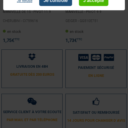
Je contrôle
J'accepte
Je refuse
ANNEAU CLIPPABLE POUR
ANNEAU CLIPPABLE POUR
MANIVELLE DE 15 - PIVOT 11.9
MANIVELLE - PIVOT 9.9
CHERUBINI -
CI759616
GEIGER -
GG510E751
en stock
en stock
TTC
TTC
1,75
€
1,73
€
LIVRAISON EN 48H
PAIEMENT SÉCURISÉ
GRATUITE DÈS 200 EUROS
EN LIGNE
SERVICE CLIENT À VOTRE ECOUTE
SATISFAIT OU REMBOURSÉ
PAR MAIL ET PAR TÉLÉPHONE
14 JOURS POUR CHANGER D´AVIS