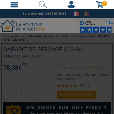
0
Service client :
04 67 07 29 85
La boutique du volet
Pièces détachées volet
Manivelles
Accessoire manivelle
GABARIT
DE PERCAGE Ø13-16
GABARIT DE PERCAGE Ø13-16
Référence
GG510F930
TTC
2 restants
78,38
€
En stock
Commandez avant 14h pour un départ
le jour même
0 avis
AJOUTER AU PANIER