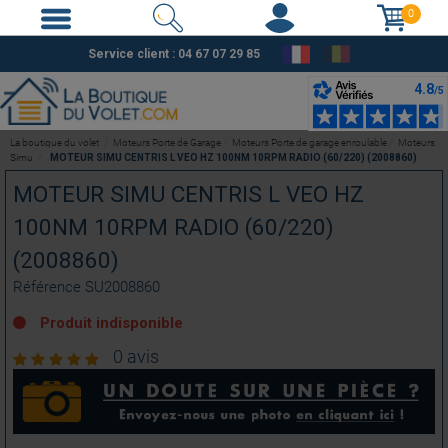
0
Service client :
04 67 07 29 85
La boutique du volet
Moteurs Porte de Garage
Moteurs Porte de garage enroulable
Moteurs
Simu
MOTEUR SIMU CENTRIS L VEO HZ 100NM 10RPM RADIO (60/220) (2008860)
MOTEUR SIMU CENTRIS L VEO HZ
100NM 10RPM RADIO (60/220)
(2008860)
Référence
SU2008860
Produit indisponible
0 avis