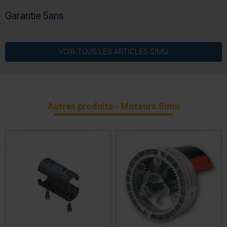
Garantie 5ans
Non
Commande de secours
VOIR TOUS LES ARTICLES
SIMU
Ø 60
Diamètre Moteur
Supérieur à 100
Puissance
Radio
Technologie
Autres produits - Moteurs Simu
5 ans
Garantie