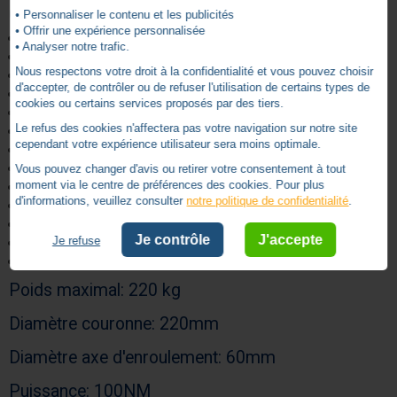
Caractéristiques techniques:
• Personnaliser le contenu et les publicités
• Offrir une expérience personnalisée
Réglage des fins de courses: électronique
• Analyser notre trafic.
Fréquence radio : 434 MHz
Nous respectons votre droit à la confidentialité et vous pouvez choisir
Sécurité des communications: rolling code
d'accepter, de contrôler ou de refuser l'utilisation de certains types de
Portée : + ou - 5 m en champ libre
cookies ou certains services proposés par des tiers.
Alimentation: 230 Volts - 50 Hz
Le refus des cookies n'affectera pas votre navigation sur notre site
Puissance: 360W
cependant votre expérience utilisateur sera moins optimale.
Délai avant rupture thermique: 4 minutes
Nombre de cycle par jour: 10 (non consécutifs)
Vous pouvez changer d'avis ou retirer votre consentement à tout
moment via le centre de préférences des cookies. Pour plus
Indice de protection: IPX4
d'informations, veuillez consulter
notre politique de confidentialité
.
Longueur moteur: 372 mm
Poids moteur : 7kg
Je contrôle
J'accepte
Je refuse
Vitesse: 10 tours/minute
Capacité fin de course : 20 tours
Poids maximal: 220 kg
Diamètre couronne: 220mm
Diamètre axe d'enroulement: 60mm
Puissance: 100NM