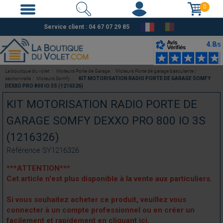
0
Service client :
04 67 07 29 85
La boutique du volet
Moteurs Porte de Garage
Moteurs Porte de garage basculante /
sectionnelle
Moteurs Somfy
KIT MOTORISATION RADIO PORTE DE GARAGE SOMFY
DEXXO PRO 800 IO 3S (1216326)
KIT MOTORISATION RADIO PORTE DE
GARAGE SOMFY DEXXO PRO 800 IO 3S
(1216326)
Référence
SY1216326
***ATTENTION***
Cet article n'est plus disponible à la vente aux particuliers.
Si vous souhaitez acheter ce produit, veuillez vous
connecter à un compte professionnel ou en créer un
facilement et rapidement
en cliquant ici.