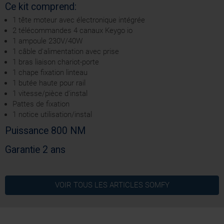
Ce kit comprend:
1 tête moteur avec électronique intégrée
2 télécommandes 4 canaux Keygo io
1 ampoule 230V/40W
1 câble d'alimentation avec prise
1 bras liaison chariot-porte
1 chape fixation linteau
1 butée haute pour rail
1 vitesse/pièce d'instal
Pattes de fixation
1 notice utilisation/instal
Puissance 800 NM
Garantie 2 ans
5
Radio IO
Technologie
NOTICE - DEXXO PRO IO
/
5
VOIR TOUS LES ARTICLES
SOMFY
5 ans
Garantie