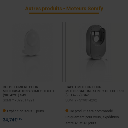
Basé sur
1
avis soumis à un
Autres produits - Moteurs Somfy
contrôle
Voir tous les avis sur ce site
5
étoiles
1
4
étoiles
0
3
étoiles
0
2
étoiles
0
1
étoile
0
Trier les avis
BULBE LUMIERE POUR
CAPOT MOTEUR POUR
MOTORISATIONS SOMFY DEXXO
MOTORISATIONS SOMFY DEXXO PRO
(9014291) SAV
(9014292) SAV
SOMFY -
SY9014291
SOMFY -
SY9014292
5
/
5
Expédition sous 1 jours
Ce produit sera commandé
Avis vérifié
uniquement pour vous, expédition
Bon produit répondant aux besoins.
TTC
34,74
€
entre 45 et 48 jours
Avis du
16/10/2019
, suite à une expérience du
18/09/2019
par
A.A.