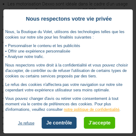
Les motorisation Dexxo sont idéale dans le cadre d'un usage
domestique, elles sont testés jusqu'à 90.000 cycles.
Sécurité garantie avec un système d'arrêt sur obstacle intégré
Nous respectons votre vie privée
et la possibilité d'ajouter un jeu de cellules de détection.
Lumière de courtoisie intégrée et possibilité d'un éclairage
Nous, la Boutique du Volet, utilisons des technologies telles que les
déporté jusqu'à 500W
cookies sur notre site pour les finalités suivantes :
Une fois en position fermé le système se vérrouille et resiste
• Personnaliser le contenu et les publicités
aux tentatives d'intrusion
• Offrir une expérience personnalisée
Il est possible en option d'intégrer une batterie de secours pour
• Analyser notre trafic.
une utilisation du moteur en cas de coupure de courant.
Nous respectons votre droit à la confidentialité et vous pouvez choisir
Les caractéristiques techniques du produit:
d'accepter, de contrôler ou de refuser l'utilisation de certains types de
cookies ou certains services proposés par des tiers.
Fréquence radio: RTS 433,42 MHz
Le refus des cookies n'affectera pas votre navigation sur notre site
Nombre de canaux: 32
cependant votre expérience utilisateur sera moins optimale.
Nombre de cycles par jour: 4 cycles
Force de traction: 800 NM
Vous pouvez changer d'avis ou retirer votre consentement à tout
moment via le centre de préférences des cookies. Pour plus
Certification: NF Porte de garage
d'informations, veuillez consulter
notre politique de confidentialité
.
Indice de protection: 1P20
Classe d'isolation: II
Je contrôle
J'accepte
Je refuse
Limites d'utilisation: Jusqu'à 10m
Température de fonctionnement: -20°/+60 °C