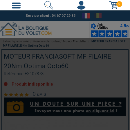
0
Service client :
04 67 07 29 85
La boutique du volet
Moteurs volet roulant
Moteur Franciaflex
MOTEUR FRANCIASOFT
MF FILAIRE 20Nm Optima Octo60
MOTEUR FRANCIASOFT MF FILAIRE
20Nm Optima Octo60
Référence
FX107873
Produit indisponible
0 avis