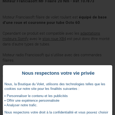
Moteur Franciasoft MF Filaire 20 Nm - Réf.107873
Moteur Franciasoft filaire de volet roulant est
équipé de base
d'une roue et couronne pour tube Octo 60
.
Cpeandant ce produit est compatible avec les
adaptations
moteurs Somfy
avec le
stop roue XB4
est peut donc être monté
dans d'autre types de tubes.
Moteur radio Franciosoft qui s'utilise avec des commandes
filaires.
Pour le remplacement d'un moteur Franciaflex livrés
avant
Nous respectons votre vie privée
février 2014.
Nous, la Boutique du Volet, utilisons des technologies telles que les
cookies sur notre site pour les finalités suivantes :
Moteur Franciasoft pour volet roulant : Tradi, Rénobloc, Trad'easy,
• Personnaliser le contenu et les publicités
CVI, CRX, Ver'easy, Rénosoft, Avantage2
• Offrir une expérience personnalisée
• Analyser notre trafic.
Ø 50
Diamètre Moteur
Nous respectons votre droit à la confidentialité et vous pouvez choisir
VOIR TOUS LES ARTICLES
FRANCIAFLEX