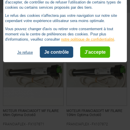
d'accepter, de contrôler ou de refuser l'utilisation de certains types de
20
Puissance
cookies ou certains services proposés par des tiers.
Filaire
Technologie
Le refus des cookies n'affectera pas votre navigation sur notre site
cependant votre expérience utilisateur sera moins optimale.
2 ans
Garantie
Vous pouvez changer d'avis ou retirer votre consentement à tout
Autres produits - Moteur Franciaflex
moment via le centre de préférences des cookies. Pour plus
d'informations, veuillez consulter
notre politique de confidentialité
.
Je contrôle
J'accepte
Je refuse
MOTEUR FRANCIASOFT MF FILAIRE
MOTEUR FRANCIASOFT MF FILAIRE
6Nm Optima Octo60
10Nm Optima Octo60
FRANCIAFLEX -
FX107871
FRANCIAFLEX -
FX107872