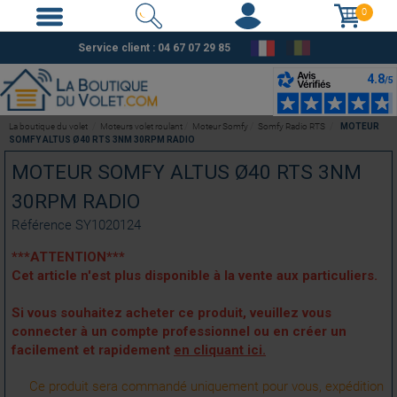
0
Service client :
04 67 07 29 85
La boutique du volet
Moteurs volet roulant
Moteur Somfy
Somfy Radio RTS
MOTEUR
SOMFY ALTUS Ø40 RTS 3NM 30RPM RADIO
MOTEUR SOMFY ALTUS Ø40 RTS 3NM
30RPM RADIO
Référence
SY1020124
***ATTENTION***
Cet article n'est plus disponible à la vente aux particuliers.
Si vous souhaitez acheter ce produit, veuillez vous
connecter à un compte professionnel ou en créer un
facilement et rapidement
en cliquant ici.
Ce produit sera commandé uniquement pour vous, expédition