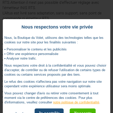
RTS.Attention il n'est pas possible d'effectuer réglage avec
l'émetteur INIS RTS.
L'Altus est livré sans adaptation, sans support, sans point de
commande ni émetteur RTS.
Nous respectons votre vie privée
Caractéristiques techniques :
Nous, la Boutique du Volet, utilisons des technologies telles que les
Longueur: 510mm
cookies sur notre site pour les finalités suivantes :
Fréquence radio: RTS 433.42 MHz
Portée radio intérieure: 20m
• Personnaliser le contenu et les publicités
• Offrir une expérience personnalisée
Portée radio en champ libre: 200m
• Analyser notre trafic.
Alimentation: AC - RGE 1 - 230V/50HZ
Vitesse nominale: 30 rpm
Nous respectons votre droit à la confidentialité et vous pouvez choisir
d'accepter, de contrôler ou de refuser l'utilisation de certains types de
Classe d'isolation: II
cookies ou certains services proposés par des tiers.
Certification : CE, NF , VDE
Indice de protection: IP 44
Le refus des cookies n'affectera pas votre navigation sur notre site
Diamètre: 40 mm
cependant votre expérience utilisateur sera moins optimale.
Diamètre intérieur minimum: 37 mm
Vous pouvez changer d'avis ou retirer votre consentement à tout
Technologies compatibles: RTS
moment via le centre de préférences des cookies. Pour plus
Couple Nominal: 3 Nm
d'informations, veuillez consulter
notre politique de confidentialité
.