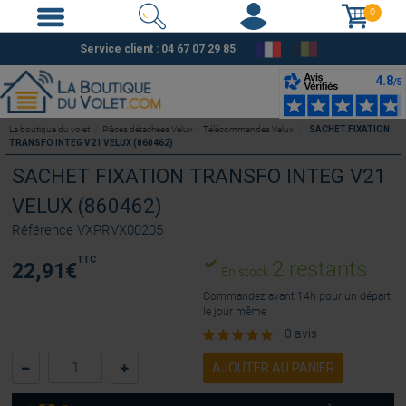
0
Service client :
04 67 07 29 85
La boutique du volet
Pièces détachées Velux
Télécommandes Velux
SACHET FIXATION
TRANSFO INTEG V21 VELUX (860462)
SACHET FIXATION TRANSFO INTEG V21
VELUX (860462)
Référence
VXPRVX00205
TTC
2 restants
22,91
€
En stock
Commandez avant 14h pour un départ
le jour même
0 avis
AJOUTER AU PANIER