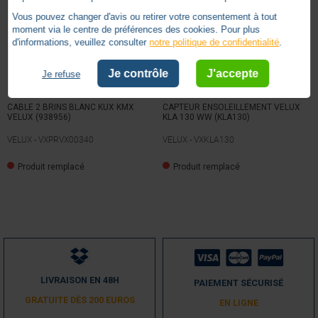
Vous pouvez changer d'avis ou retirer votre consentement à tout
moment via le centre de préférences des cookies. Pour plus
d'informations, veuillez consulter
notre politique de confidentialité
.
Je contrôle
J'accepte
Je refuse
CABLE 2 BRINS BLANC KUX KMX
CAPTEUR ENSOLEILLEMENT VELUX
VELUX (938956)
KLA 130 WW (KLA130)
VELUX -
VXPRVX00340
VELUX -
VXKLA130
Produit remplacé
Produit remplacé
LIVRAISON EN 48H
PAIEMENT SÉCURISÉ
GRATUITE DÈS 200 EUROS
EN LIGNE