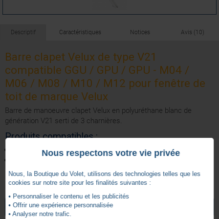
Descriptif
Caractéristiques
Notices
Avis (10)
Barre clapet Velux de type V21
compatible GGU / GPU / GPU - M04 /
M06 / M08 / M10 / M12 pour fenêtre de
toit de marque Velux
Barre de manoeuvre clapet Velux en polyuréthane blanc de
génération V21 serti de 3 charnières.
Produits compatibles :
Type de fenêtres compatibles : GPU / GGU / GHU
Nous respectons votre vie privée
Code dimension des fenêtres : fenêtre de 2002 à 2012 de
génération V21
Nous, la Boutique du Volet, utilisons des technologies telles que les
cookies sur notre site pour les finalités suivantes :
4.7
Blanc
Finition
• Personnaliser le contenu et les publicités
NOTICE BARRE DE MANOEUVRE
/
5
• Offrir une expérience personnalisée
VOIR TOUS LES ARTICLES
VELUX
V21
Génération
• Analyser notre trafic.