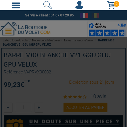
0
Service client :
04 67 07 29 85
La boutique du volet
Pièces détachées Velux
Barres manoeuvre Velux
BARRE M00
BLANCHE V21 GGU GHU GPU VELUX
BARRE M00 BLANCHE V21 GGU GHU
GPU VELUX
Référence
VXPRVX00032
TTC
Expédition sous 21 jours
99,23
€
10 avis
AJOUTER AU PANIER