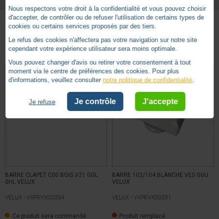
Nous respectons votre droit à la confidentialité et vous pouvez choisir
2 ans
Garantie
d'accepter, de contrôler ou de refuser l'utilisation de certains types de
cookies ou certains services proposés par des tiers.
Basé sur
10
avis soumis à un
Autres produits - Barres manoeuvre Velux
Le refus des cookies n'affectera pas votre navigation sur notre site
contrôle
cependant votre expérience utilisateur sera moins optimale.
Voir tous les avis sur ce site
Vous pouvez changer d'avis ou retirer votre consentement à tout
moment via le centre de préférences des cookies. Pour plus
5
étoiles
8
d'informations, veuillez consulter
notre politique de confidentialité
.
4
étoiles
1
3
étoiles
1
Je contrôle
J'accepte
Je refuse
2
étoiles
0
1
étoile
0
Trier les avis
BARRE CLAPET C00 BOIS V21 GGL
BARRE 102/104 BLANCHE VES GGU
GHL VELUX
VELUX
VELUX -
VXPRVX00034
VELUX -
VXPRVX00391
3
/
5
Ce produit sera commandé
Produit remplacé
Avis vérifié