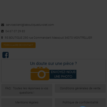
Utile
(0)
Signaler
5
/
5
Avis vérifié
serviceclient@laboutiqueduvolet.com
Pièce de remplacement en SAV identique à celle d’origine
04 67 07 29 85
Avis du
28/11/2020
, suite à une expérience du
13/11/2020
par
A.A.
RS BOUTIQUE 290 rue Commandant Massoud 34070 MONTPELLIER
Utile
(0)
Signaler
FORMULAIRE DE CONTACT
5
/
5
Un doute sur une pièce ?
Avis vérifié
parfait
Avis du
08/10/2019
, suite à une expérience du
24/09/2019
par
A.A.
Utile
(0)
Signaler
FAQ : Toutes les réponses à vos
Conditions générales de vente
questions !
1
2
Mentions légales
Politique de confidentialité