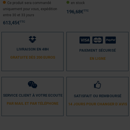
Ce produit sera commandé
en stock
Avis vérifié
uniquement pour vous, expédition
Bien
TTC
196,68
€
entre 30 et 33 jours
Avis du
22/08/2020
, suite à une expérience du
13/08/2020
par
A.A.
TTC
613,45
€
Utile
(0)
Signaler
5
/
5
LIVRAISON EN 48H
PAIEMENT SÉCURISÉ
Avis vérifié
GRATUITE DÈS 200 EUROS
EN LIGNE
super appareil
Avis du
22/01/2019
, suite à une expérience du
13/01/2019
par
A.A.
Utile
(0)
Signaler
SERVICE CLIENT À VOTRE ECOUTE
SATISFAIT OU REMBOURSÉ
5
/
5
PAR MAIL ET PAR TÉLÉPHONE
14 JOURS POUR CHANGER D´AVIS
Avis vérifié
Conforme
Avis du
25/08/2017
, suite à une expérience du
18/08/2017
par
A.A.
Utile
(0)
Signaler