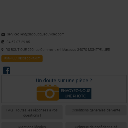
5
/
5
Avis vérifié
nikel ca marche les volets sont commandé avec la box et mon 
serviceclient@laboutiqueduvolet.com
smartphone
04 67 07 29 85
Avis du
27/02/2017
, suite à une expérience du
06/02/2017
par
A.A.
RS BOUTIQUE 290 rue Commandant Massoud 34070 MONTPELLIER
Utile
(0)
Signaler
FORMULAIRE DE CONTACT
1
Un doute sur une pièce ?
FAQ : Toutes les réponses à vos
Conditions générales de vente
questions !
Mentions légales
Politique de confidentialité