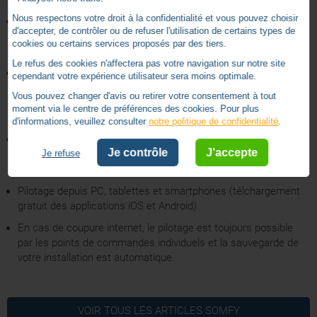
Nous respectons votre droit à la confidentialité et vous pouvez choisir
Simplicité d'utilisation avec un pilotage à domicile ou à distance
d'accepter, de contrôler ou de refuser l'utilisation de certains types de
et la consultation du statut de chaques équipements à tout
cookies ou certains services proposés par des tiers.
moment (équipements io uniquement).
Le refus des cookies n'affectera pas votre navigation sur notre site
Capteur d’ensoleillement qui permet d’adapter
cependant votre expérience utilisateur sera moins optimale.
automatiquement le mouvement des équipements au rythme
Vous pouvez changer d'avis ou retirer votre consentement à tout
du soleil (en été les volets descendent et la maison reste
moment via le centre de préférences des cookies. Pour plus
fraîche...), donc qui permet des économies d'énergie.
d'informations, veuillez consulter
notre politique de confidentialité
.
Sécurité optimale car vous pouvez donner des ordres à vos
Je contrôle
J'accepte
Je refuse
équipements à distance (fermer les volets si vous avez laissé
une fenêtre ouverte, en cas d'intemperies, d'intrusion...).
Pilotage depuis PC, tablettes et smartphones (télchargement
gratuit des applications iOS et Android).
En cas de coupure internet, le pilotage est toujours possible
par les points de commandes individuels et la sauvegarde de
votre installation est automatique.
5
Radio IO
Technologie
NOTICE SOMFY TAHOMA
/
5
VOIR TOUS LES ARTICLES
SOMFY