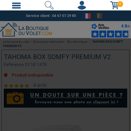
0
Service client :
04 67 07 29 85
La boutique du volet
Domotique volet roulant
Box domotique
TAHOMA BOX SOMFY
PREMIUM V2
TAHOMA BOX SOMFY PREMIUM V2
Référence
SY1811478
Produit indisponible
4 avis