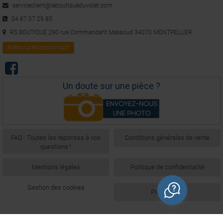
serviceclient@laboutiqueduvolet.com
04 67 07 29 85
RS BOUTIQUE 290 rue Commandant Massoud 34070 MONTPELLIER
FORMULAIRE DE CONTACT
Un doute sur une pièce ?
FAQ : Toutes les réponses à vos
Conditions générales de vente
questions !
Mentions légales
Politique de confidentialité
Gestion des cookies
Plan du site