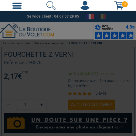
0
Service client :
04 67 07 29 85
La boutique du volet
Pièces détachées volet
FOURCHETTE Z VERNI
FOURCHETTE Z VERNI
Référence
ZFG276
TTC
En stock
(177 restants)
2,17
€
Commandez avant 14h pour un départ
le jour même
3 avis
AJOUTER AU PANIER