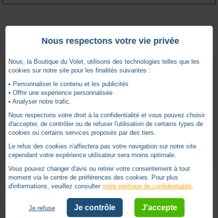
Autres produits - Pièces détachées stores
Nous respectons votre vie privée
Nous, la Boutique du Volet, utilisons des technologies telles que les
cookies sur notre site pour les finalités suivantes :
• Personnaliser le contenu et les publicités
• Offrir une expérience personnalisée
• Analyser notre trafic.
Nous respectons votre droit à la confidentialité et vous pouvez choisir
d'accepter, de contrôler ou de refuser l'utilisation de certains types de
cookies ou certains services proposés par des tiers.
Le refus des cookies n'affectera pas votre navigation sur notre site
cependant votre expérience utilisateur sera moins optimale.
Vous pouvez changer d'avis ou retirer votre consentement à tout
AXE CARRE DE 13
AXE CARRE DE 13 ROND DE 12
moment via le centre de préférences des cookies. Pour plus
d'informations, veuillez consulter
notre politique de confidentialité
.
CALAMUSO -
CM803076
CALAMUSO -
CM80324
Je contrôle
J'accepte
Je refuse
en stock
en stock