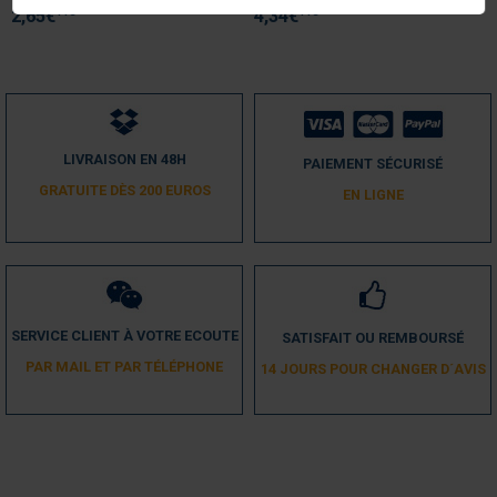
TTC
TTC
2,65
€
4,34
€
LIVRAISON EN 48H
PAIEMENT SÉCURISÉ
GRATUITE DÈS 200 EUROS
EN LIGNE
SERVICE CLIENT À VOTRE ECOUTE
SATISFAIT OU REMBOURSÉ
PAR MAIL ET PAR TÉLÉPHONE
14 JOURS POUR CHANGER D´AVIS