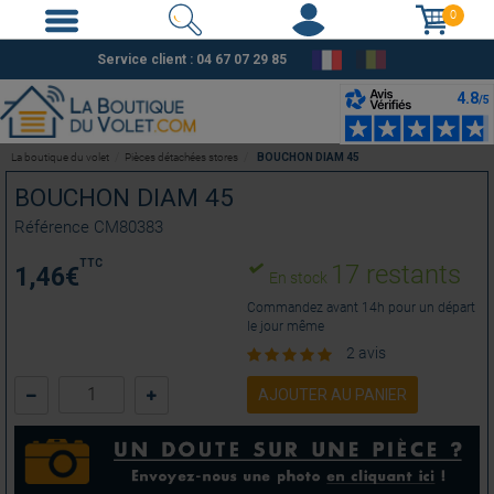
0
Service client :
04 67 07 29 85
La boutique du volet
Pièces détachées stores
BOUCHON DIAM 45
BOUCHON DIAM 45
Référence
CM80383
TTC
17 restants
1,46
€
En stock
Commandez avant 14h pour un départ
le jour même
2 avis
AJOUTER AU PANIER