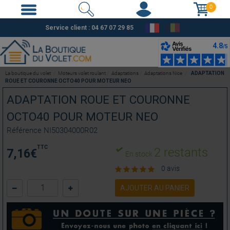
0
Service client :
04 67 07 29 85
La boutique du volet
Moteurs volet roulant
Adaptations
Adaptations Nice
ADAPTATION
ROUE ET COURONNE OCTO40 POUR MOTEUR NEO
ADAPTATION ROUE ET COURONNE
OCTO40 POUR MOTEUR NEO
Référence
NI50304000R02
TTC
2 restants
7,16
€
En stock
0 avis
AJOUTER AU PANIER