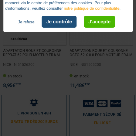
moment via le centre de préférences des cookies. Pour plus
d'informations, veuillez consulter
notre politique de confidentialité
.
Je contrôle
J'accepte
Je refuse
ADAPTATION ROUE ET COURONNE
ADAPTATION ROUE ET COURONNE
DEPRAT 62 POUR MOTEUR ERA M
OCTO 52 X 0.8 POUR MOTEUR ERA M
NICE -
NI51526200
NICE -
NI51505200
en stock
en stock
TTC
TTC
8,95
€
11,48
€
LIVRAISON EN 48H
PAIEMENT SÉCURISÉ
GRATUITE DÈS 200 EUROS
EN LIGNE