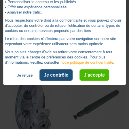
• Personnaliser le contenu et les publicités
Manoeuvre : 6 pans 6 mm
• Offrir une expérience personnalisée
Sortie : 6 pans 10 mm
• Analyser notre trafic.
Nous respectons votre droit à la confidentialité et vous pouvez choisir
4.8
6 pans 10mm
Treuil forme vers entrainement
d'accepter, de contrôler ou de refuser l'utilisation de certains types de
/
5
VOIR TOUS LES ARTICLES
GEIGER
cookies ou certains services proposés par des tiers.
6 pans 6mm
Treuil forme vers manivelle
Le refus des cookies n'affectera pas votre navigation sur notre site
Treuil avec fin de course
Type de treuil
cependant votre expérience utilisateur sera moins optimale.
Vous pouvez changer d'avis ou retirer votre consentement à tout
moment via le centre de préférences des cookies. Pour plus
Basé sur
11
avis soumis à un
Autres produits - Treuils
contrôle
d'informations, veuillez consulter
notre politique de confidentialité
.
Voir tous les avis sur ce site
Je contrôle
J'accepte
Je refuse
5
étoiles
10
4
étoiles
0
3
étoiles
1
2
étoiles
0
1
étoile
0
Trier les avis