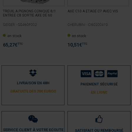
TREUIL A PIGNONS CONIQUE 8/1
AXE C10 A ETAGE C7 AVEC VIS
ENTREE C8 SORTIE AXE DE 60
GEIGER -
GG460F002
CHERUBINI -
CI60200410
5
/
5
en stock
en stock
Avis vérifié
produit correspond
TTC
TTC
65,27
€
10,51
€
Avis du
07/06/2025
, suite à une expérience du
27/05/2025
par
Marc B.
Utile
(0)
Signaler
5
/
5
LIVRAISON EN 48H
PAIEMENT SÉCURISÉ
Avis vérifié
GRATUITE DÈS 200 EUROS
EN LIGNE
Très bien
Avis du
07/05/2024
, suite à une expérience du
28/04/2024
par
A.A.
Utile
(0)
Signaler
SERVICE CLIENT À VOTRE ECOUTE
SATISFAIT OU REMBOURSÉ