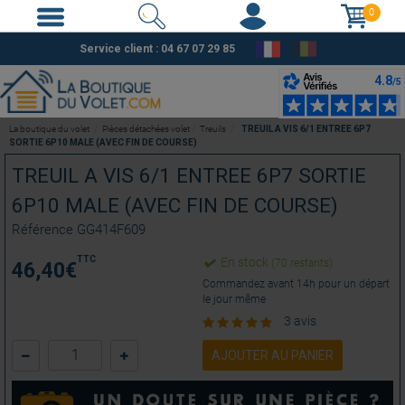
0
Service client :
04 67 07 29 85
La boutique du volet
Pièces détachées volet
Treuils
TREUIL A VIS 6/1 ENTREE 6P7
SORTIE 6P10 MALE (AVEC FIN DE COURSE)
TREUIL A VIS 6/1 ENTREE 6P7 SORTIE
6P10 MALE (AVEC FIN DE COURSE)
Référence
GG414F609
TTC
En stock
(70 restants)
46,40
€
Commandez avant 14h pour un départ
le jour même
3 avis
AJOUTER AU PANIER