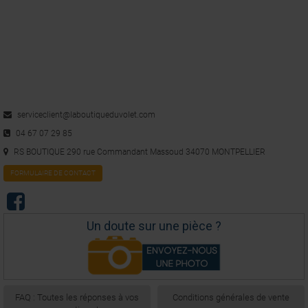
Avis du
21/11/2016
, suite à une expérience du
10/11/2016
par
A.A.
Utile
(0)
Signaler
1
serviceclient@laboutiqueduvolet.com
04 67 07 29 85
RS BOUTIQUE 290 rue Commandant Massoud 34070 MONTPELLIER
FORMULAIRE DE CONTACT
Un doute sur une pièce ?
FAQ : Toutes les réponses à vos
Conditions générales de vente