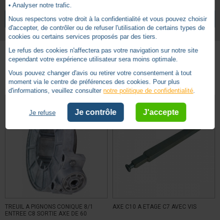
• Analyser notre trafic.
5
6 pans 10mm
Treuil forme vers entrainement
/
5
VOIR TOUS LES ARTICLES
GEIGER
Nous respectons votre droit à la confidentialité et vous pouvez choisir
6 pans 7mm
Treuil forme vers manivelle
d'accepter, de contrôler ou de refuser l'utilisation de certains types de
cookies ou certains services proposés par des tiers.
Treuil avec fin de course
Type de treuil
Le refus des cookies n'affectera pas votre navigation sur notre site
cependant votre expérience utilisateur sera moins optimale.
Basé sur
3
avis soumis à un
Autres produits - Treuils
Vous pouvez changer d'avis ou retirer votre consentement à tout
contrôle
moment via le centre de préférences des cookies. Pour plus
Voir tous les avis sur ce site
d'informations, veuillez consulter
notre politique de confidentialité
.
5
étoiles
3
Je contrôle
J'accepte
Je refuse
4
étoiles
0
3
étoiles
0
2
étoiles
0
1
étoile
0
Trier les avis
TREUIL A PIGNONS CONIQUE 8/1
AXE C10 A ETAGE C7 AVEC VIS
ENTREE C8 SORTIE AXE DE 60