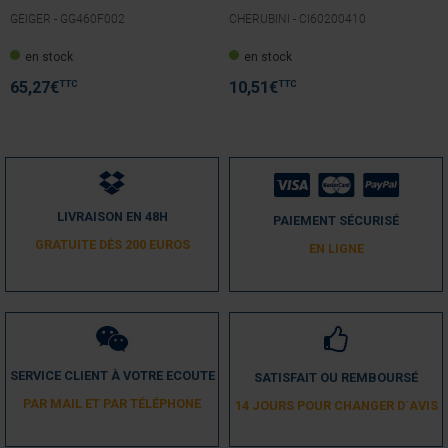
GEIGER -
GG460F002
CHERUBINI -
CI60200410
5
/
5
en stock
en stock
Avis vérifié
parfait rapide ,
TTC
TTC
65,27
€
10,51
€
Avis du
17/04/2020
, suite à une expérience du
01/04/2020
par
A.A.
Utile
(0)
Signaler
5
/
5
LIVRAISON EN 48H
PAIEMENT SÉCURISÉ
Avis vérifié
GRATUITE DÈS 200 EUROS
EN LIGNE
rien a redire trés bien
Avis du
31/01/2017
, suite à une expérience du
23/01/2017
par
A.A.
Utile
(0)
Signaler
SERVICE CLIENT À VOTRE ECOUTE
SATISFAIT OU REMBOURSÉ
5
/
5
PAR MAIL ET PAR TÉLÉPHONE
14 JOURS POUR CHANGER D´AVIS
Avis vérifié
Très bon produit