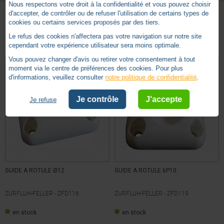
Nous respectons votre droit à la confidentialité et vous pouvez choisir
d'accepter, de contrôler ou de refuser l'utilisation de certains types de
cookies ou certains services proposés par des tiers.
Basé sur
1
avis soumis à un
Autres produits - Accessoires sorties de caissons
contrôle
Le refus des cookies n'affectera pas votre navigation sur notre site
cependant votre expérience utilisateur sera moins optimale.
Voir tous les avis sur ce site
Vous pouvez changer d'avis ou retirer votre consentement à tout
5
étoiles
1
moment via le centre de préférences des cookies. Pour plus
d'informations, veuillez consulter
notre politique de confidentialité
.
4
étoiles
0
3
étoiles
0
Je contrôle
J'accepte
Je refuse
2
étoiles
0
1
étoile
0
Trier les avis
GUIDE A ROTULE Ø12
GUIDE A ROTULE 6P10
ZURFLUH-FELLER -
ZFD116
ZURFLUH-FELLER -
ZFD119
5
/
5
en stock
en stock
Avis vérifié