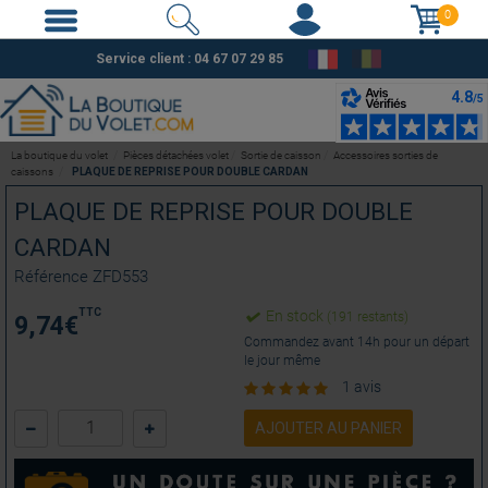
0
Service client :
04 67 07 29 85
La boutique du volet
Pièces détachées volet
Sortie de caisson
Accessoires sorties de
caissons
PLAQUE DE REPRISE POUR DOUBLE CARDAN
PLAQUE DE REPRISE POUR DOUBLE
CARDAN
Référence
ZFD553
TTC
En stock
(191 restants)
9,74
€
Commandez avant 14h pour un départ
le jour même
1 avis
AJOUTER AU PANIER