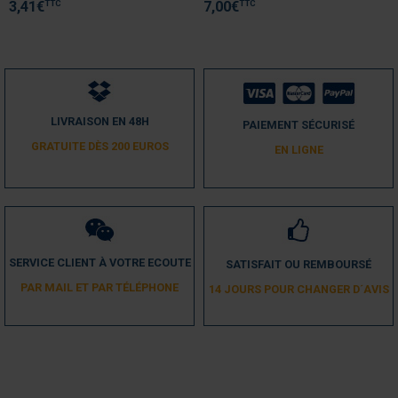
Produit conforme à mes attentes.
TTC
TTC
3,41
€
7,00
€
Avis du
20/03/2018
, suite à une expérience du
09/03/2018
par
A.A.
Utile
(0)
Signaler
1
LIVRAISON EN 48H
PAIEMENT SÉCURISÉ
GRATUITE DÈS 200 EUROS
EN LIGNE
SERVICE CLIENT À VOTRE ECOUTE
SATISFAIT OU REMBOURSÉ
PAR MAIL ET PAR TÉLÉPHONE
14 JOURS POUR CHANGER D´AVIS